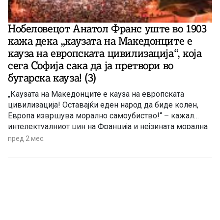
Нобеловецот Анатол Франс уште во 1903
кажа дека „каузата на Македонците е
кауза на европската цивилизација“, која
сега Софија сака да ја претвори во
бугарска кауза! (3)
„Каузата на Македонците е кауза на европската
цивилизација! Оставајќи еден народ да биде колен,
Европа извршува морално самоубиство!“ – кажал
интелектуалниот џин на Франција и нејзината морална
совест, книжевникот – нобеловец Анатол Франс на
пред 2 мес.
величествениот митинг среде Париз (во некои извори
се споменува и Женева) на17 март 1903 година.
Митингот бил одржан заради поддршка и за
Македонија и за земање на македонскиот народ во
заштита од страдањата во тогашната Турска империја.