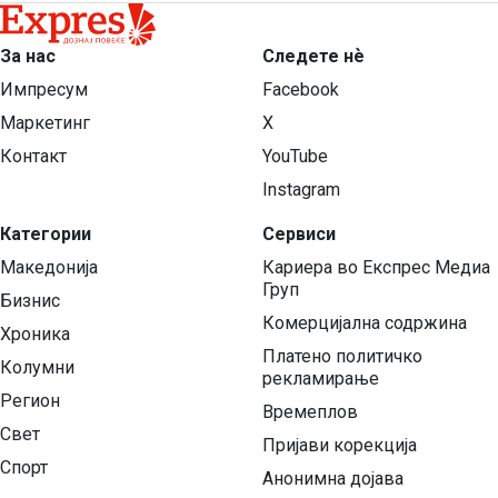
За нас
Следете нѐ
Импресум
Facebook
Маркетинг
X
Контакт
YouTube
Instagram
Категории
Сервиси
Македонија
Кариера во Експрес Медиа
Груп
Бизнис
Комерцијална содржина
Хроника
Платено политичко
Колумни
рекламирање
Регион
Времеплов
Свет
Пријави корекција
Спорт
Анонимна дојава