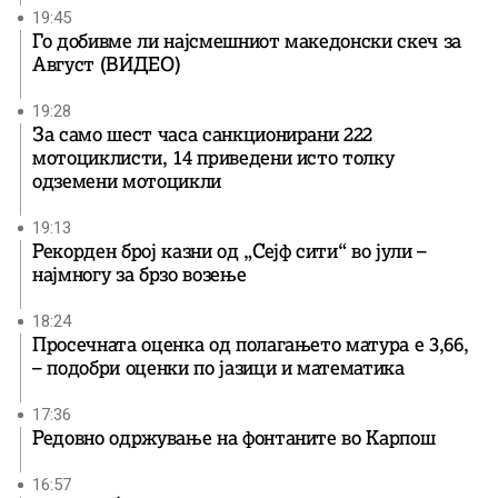
19:45
Го добивме ли најсмешниот македонски скеч за
Август (ВИДЕО)
19:28
За само шест часа санкционирани 222
мотоциклисти, 14 приведени исто толку
одземени мотоцикли
19:13
Рекорден број казни од „Сејф сити“ во јули –
најмногу за брзо возење
18:24
Просечната оценка од полагањето матура е 3,66,
– подобри оценки по јазици и математика
17:36
Редовно одржување на фонтаните во Карпош
16:57