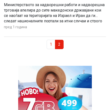
Министерството за надворешни работи и надворешна
трговија апелира до сите македонски државјани кои
се наоѓаат на територијата на Израел и Иран да ги
следат националните портали за итни случаи и строго
да постапуваат согласно упатствата на надлежните
пред 1 година
институции. Министерството апелира до сите наши
државјани да се воздржат од било какви патувања
Page navigation
кон земјите од овој […]
Page
Current Page
1
2