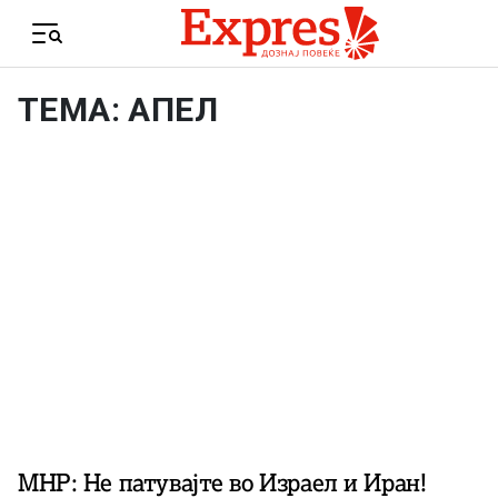
Skip to content
Menu
ТЕМА: АПЕЛ
МНР: Не патувајте во Израел и Иран!