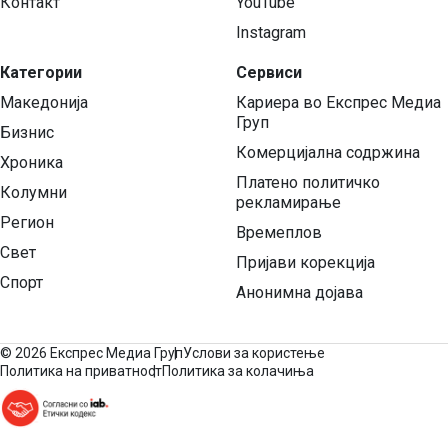
Контакт
YouTube
Instagram
Категории
Сервиси
Македонија
Кариера во Експрес Медиа
Груп
Бизнис
Комерцијална содржина
Хроника
Платено политичко
Колумни
рекламирање
Регион
Времеплов
Свет
Пријави корекција
Спорт
Анонимна дојава
©
2026 Експрес Медиа Груп
Услови за користење
Политика на приватност
Политика за колачиња