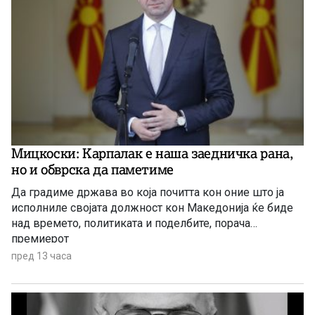
Мицкоски: Карпалак е наша заедничка рана,
но и обврска да паметиме
Да градиме држава во која почитта кон оние што ја
исполниле својата должност кон Македонија ќе биде
над времето, политиката и поделбите, порача
премиерот
пред 13 часа