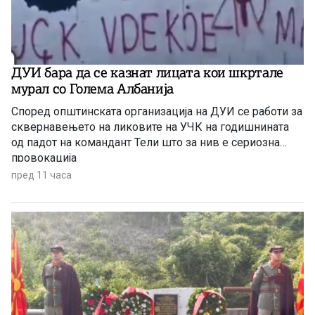
ДУИ бара да се казнат лицата кои шкртале
мурал со Голема Албанија
Според општинската организација на ДУИ се работи за
сквернавењето на ликовите на УЧК на годишнината
од падот на командант Тели што за нив е сериозна
провокација
пред 11 часа