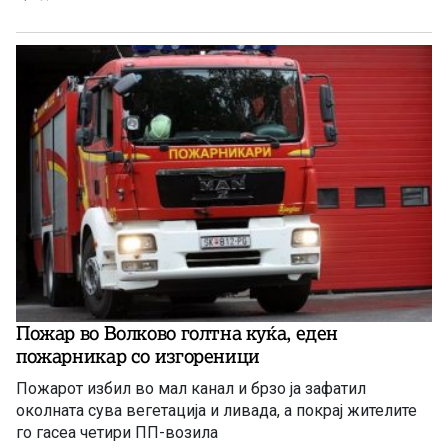
Пожар во Волково голтна куќа, еден
пожарникар со изгореници
Пожарот избил во мал канал и брзо ја зафатил
околната сува вегетација и ливада, а покрај жителите
го гасеа четири ПП-возила