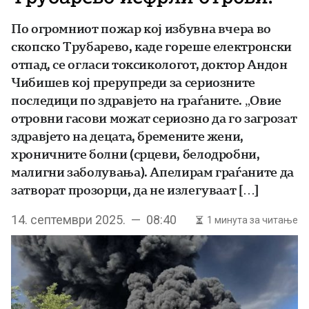
По огромниот пожар кој избувна вчера во
скопско Трубарево, каде гореше електронски
отпад, се огласи токсикологот, доктор Андон
Чибишев кој прерупреди за сериозните
последици по здравјето на граѓаните. „Овие
отровни гасови можат сериозно да го загрозат
здравјето на децата, бремените жени,
хроничните болни (срцеви, белодробни,
малигни заболувања). Апелирам граѓаните да
затворат прозорци, да не излегуваат […]
14. септември 2025. — 08:40
1 минута за читање