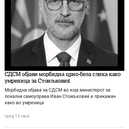
СДСМ објави морбидна црно-бела слика како
умреница за Стоиљковиќ
Морбидна објава на СДСМ во која министерот за
локална самоуправа Иван Стоиљковиќ е прикажан
како во умреница
пред 13 часа