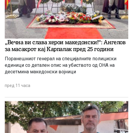
„Вечна ви слава херои македонски!“: Ангелов
за масакрот кај Карпалак пред 25 години
Поранешниот генерал на специјалните полициски
единици со детален опис на убиството од ОНА на
десетмина македонски војници
пред 11 часа