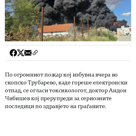
По огромниот пожар кој избувна вчера во
скопско Трубарево, каде гореше електронски
отпад, се огласи токсикологот, доктор Андон
Чибишев кој прерупреди за сериозните
последици по здравјето на граѓаните.