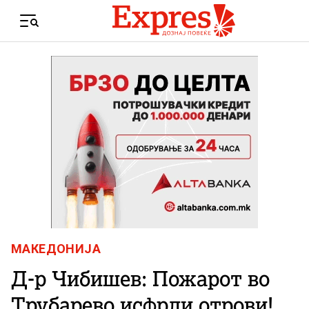
Skip to content
Menu
МАКЕДОНИЈА
Д-р Чибишев: Пожарот во
Трубарево исфрли отрови!