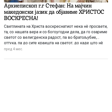
Архиепископ г.г Стефан: На мајчин
македонски јазик да објавиме ХРИСТОС
ВОСКРЕСНА!
Светлината на Христа воскреснатиот нека нè просвети,
та, со нашата вера и со богоугодни дела, да го озариме
светот со велигденска радост, па во братољубие,
оттука, па до сите краишта на светот, до каде што нè
има како народ и како Црква, да објавиме на нашиот
пред 4 мес.
мајчин македонски јазик: ХРИСТОС ВОСКРЕСНА!