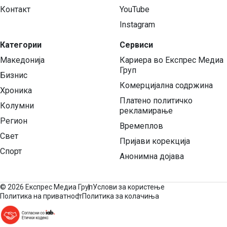
Контакт
YouTube
Instagram
Категории
Сервиси
Македонија
Кариера во Експрес Медиа
Груп
Бизнис
Комерцијална содржина
Хроника
Платено политичко
Колумни
рекламирање
Регион
Времеплов
Свет
Пријави корекција
Спорт
Анонимна дојава
©
2026 Експрес Медиа Груп
Услови за користење
Политика на приватност
Политика за колачиња