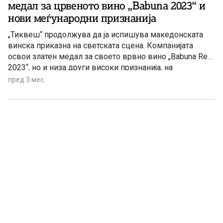
медал за црвеното вино „Babuna 2023“ и
нови меѓународни признанија
„Тиквеш“ продолжува да ја испишува македонската
винска приказна на светската сцена. Компанијата
освои златен медал за своето врвно вино „Babuna Red
2023“, но и низа други високи признанија, на
годинешното издание на International Wine Challenge
пред 3 мес.
(IWC) 2026 во Лондон, еден од највлијателните и
најценети вински натпревари во светот.