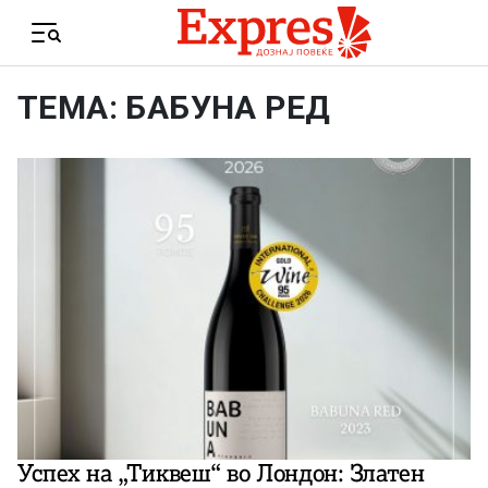
Skip to content
Menu
ТЕМА: БАБУНА РЕД
Успех на „Тиквеш“ во Лондон: Златен