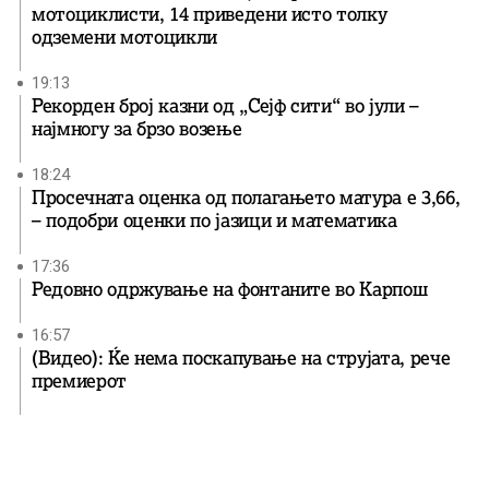
мотоциклисти, 14 приведени исто толку
одземени мотоцикли
19:13
Рекорден број казни од „Сејф сити“ во јули –
најмногу за брзо возење
18:24
Просечната оценка од полагањето матура е 3,66,
– подобри оценки по јазици и математика
17:36
Редовно одржување на фонтаните во Карпош
16:57
(Видео): Ќе нема поскапување на струјата, рече
премиерот