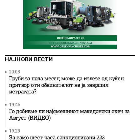
НАЈНОВИ ВЕСТИ
20:08
Груби за пола месец може да излезе од куќен
притвор оти обвинителот не ја завршил
истрагата?
19:45
Го добивме ли најсмешниот македонски скеч за
Август (ВИДЕО)
19:28
За само шест часа санкционирани 222