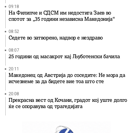
09:18
На Филипче и СДСМ им недостига Заев во
спотот за „35 години независна Македонија“
08:52
Седете во затворено, надвор е нездраво
08:07
25 години од масакрот кај Љуботенски бачила
20:11
Македонец од Австрија до соседите: Не мора да
исчезнеме за да бидете вие ​​тоа што сте
20:08
Прекрасна вест од Кочани, градот кој уште долго
ќе се опоравува од трагедијата