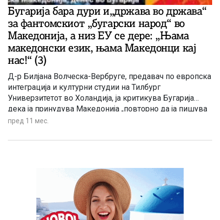
Бугарија бара дури и„држава во држава“
за фантомскиот „бугарски народ“ во
Македонија, а низ ЕУ се дере: „Њама
македонски език, њама Македонци кај
нас!“ (3)
Д-р Билјана Волческа-Вербруге, предавач по европска
интеграција и културни студии на Тилбург
Универзитетот во Холандија, ја критикува Бугарија
дека ја принудува Македонија „повторно да ја пишува
својата историја“, но и оти бара од неа преку
пред 11 мес.
хегемонистички говор и пристап да се откаже од
какво било тврдење во врска со постоењето на
македонско малцинство во Бугарија.