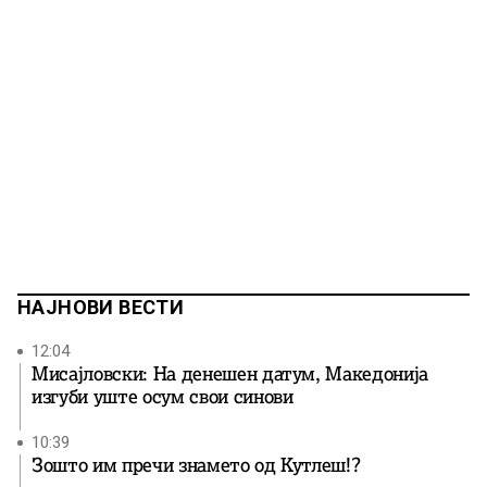
НАЈНОВИ ВЕСТИ
12:04
Мисајловски: На денешен датум, Македонија
изгуби уште осум свои синови
10:39
Зошто им пречи знамето од Кутлеш!?