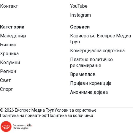
Контакт
YouTube
Instagram
Категории
Сервиси
Македонија
Кариера во Експрес Медиа
Груп
Бизнис
Комерцијална содржина
Хроника
Платено политичко
Колумни
рекламирање
Регион
Времеплов
Свет
Пријави корекција
Спорт
Анонимна дојава
©
2026 Експрес Медиа Груп
Услови за користење
Политика на приватност
Политика за колачиња