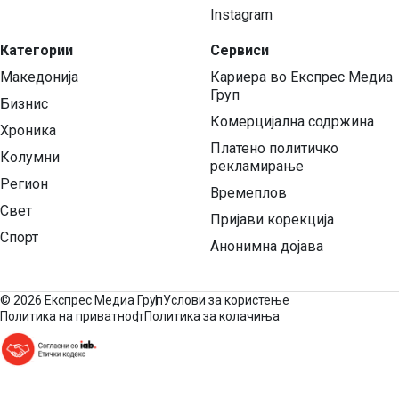
Instagram
Категории
Сервиси
Македонија
Кариера во Експрес Медиа
Груп
Бизнис
Комерцијална содржина
Хроника
Платено политичко
Колумни
рекламирање
Регион
Времеплов
Свет
Пријави корекција
Спорт
Анонимна дојава
©
2026 Експрес Медиа Груп
Услови за користење
Политика на приватност
Политика за колачиња