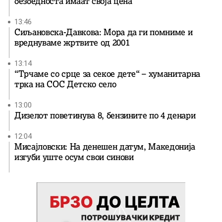
безбедноста имаат своја цена
13:46
Сиљановска-Давкова: Мора да ги помниме и
вреднуваме жртвите од 2001
13:14
“Трчаме со срце за секое дете“ – хуманитарна
трка на СОС Детско село
13:00
Дизелот поветинува 8, бензините по 4 денари
12:04
Мисајловски: На денешен датум, Македонија
изгуби уште осум свои синови