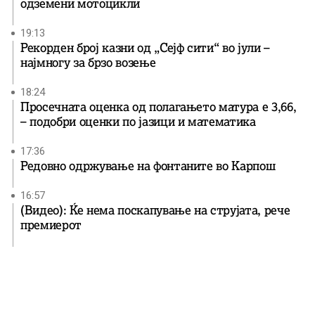
одземени мотоцикли
19:13
Рекорден број казни од „Сејф сити“ во јули –
најмногу за брзо возење
18:24
Просечната оценка од полагањето матура е 3,66,
– подобри оценки по јазици и математика
17:36
Редовно одржување на фонтаните во Карпош
16:57
(Видео): Ќе нема поскапување на струјата, рече
премиерот