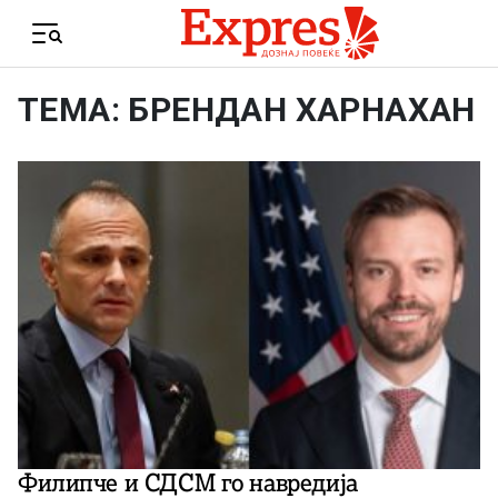
Skip to content
Menu
ТЕМА: БРЕНДАН ХАРНАХАН
Филипче и СДСМ го навредија