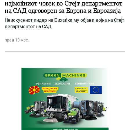
најмоќниот човек во Стејт департментот
на САД одговорен за Европа и Евроазија
Неискусниот лидер на Бихаќка му објави војна на Стејт
департментот на САД
пред 10 мес.