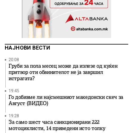
НАЈНОВИ ВЕСТИ
20:08
Груби за пола месец може да излезе од куќен
притвор оти обвинителот не ја завршил
истрагата?
19:45
Го добивме ли најсмешниот македонски скеч за
Август (ВИДЕО)
19:28
За само шест часа санкционирани 222
мотоциклисти, 14 приведени исто толку