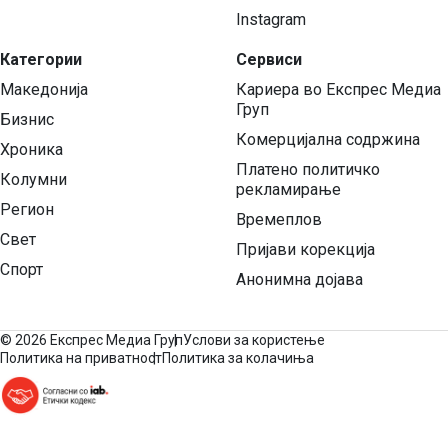
Instagram
Категории
Сервиси
Македонија
Кариера во Експрес Медиа
Груп
Бизнис
Комерцијална содржина
Хроника
Платено политичко
Колумни
рекламирање
Регион
Времеплов
Свет
Пријави корекција
Спорт
Анонимна дојава
©
2026 Експрес Медиа Груп
Услови за користење
Политика на приватност
Политика за колачиња