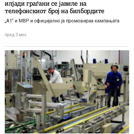
илјади граѓани се јавиле на
телефонскиот број на билбордите
„А1“ и МВР и официјално ја промовираа кампањата
пред 3 мес.