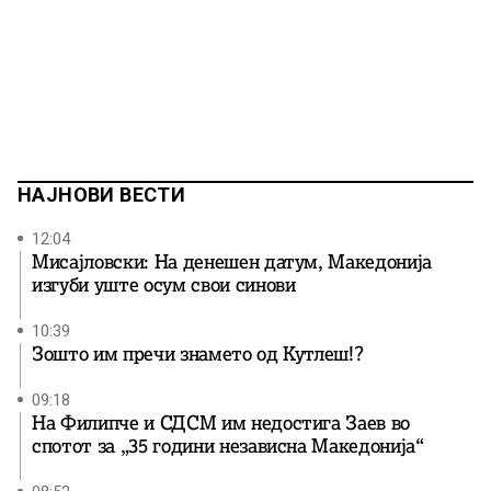
НАЈНОВИ ВЕСТИ
12:04
Мисајловски: На денешен датум, Македонија
изгуби уште осум свои синови
10:39
Зошто им пречи знамето од Кутлеш!?
09:18
На Филипче и СДСМ им недостига Заев во
спотот за „35 години независна Македонија“