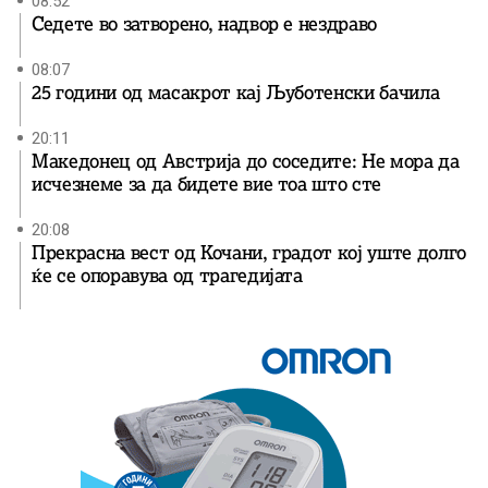
08:52
Седете во затворено, надвор е нездраво
08:07
25 години од масакрот кај Љуботенски бачила
20:11
Македонец од Австрија до соседите: Не мора да
исчезнеме за да бидете вие ​​тоа што сте
20:08
Прекрасна вест од Кочани, градот кој уште долго
ќе се опоравува од трагедијата