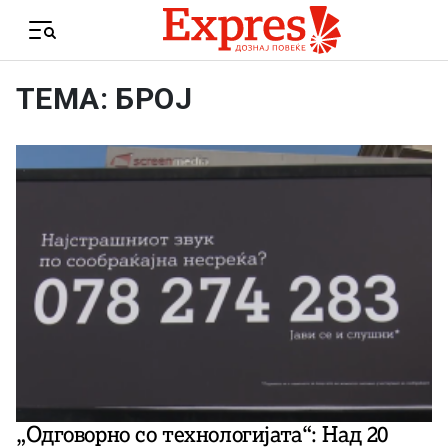
Skip to content
Menu
ТЕМА: БРОЈ
„Одговорно со технологијата“: Над 20