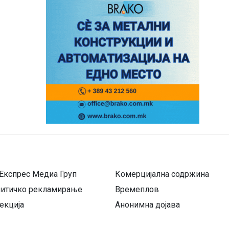
Експрес Медиа Груп
Комерцијална содржина
литичко рекламирање
Времеплов
екција
Анонимна дојава