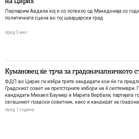
на Цирих
Перпарим Авдили кој е со потекло од Македонија со годи
политичката сцена во тој швајцарски град
пред 5 мес.
Кумановец ќе трча за градоначалничкото с
ФДП во Цирих ги избра трите кандидати кои ќе ги предл
Градскиот совет на претстојните избори на 4 септември. 
кандидати Михаел Баумер и Марита Вербали, партијата 
сегашниот градски советник, како и кандидат за градон
Авдили. Комитетот го препорачува Перпарим Авдили как
пред 1 година
претседател на градот, […]