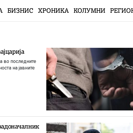
А
БИЗНИС
ХРОНИКА
КОЛУМНИ
РЕГИО
ајцарија
а во последните
оста на јавните
градоначалник