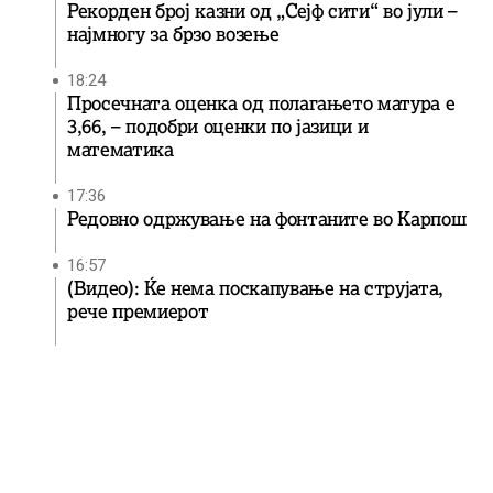
Рекорден број казни од „Сејф сити“ во јули –
најмногу за брзо возење
18:24
Просечната оценка од полагањето матура е
3,66, – подобри оценки по јазици и
математика
17:36
Редовно одржување на фонтаните во Карпош
16:57
(Видео): Ќе нема поскапување на струјата,
рече премиерот