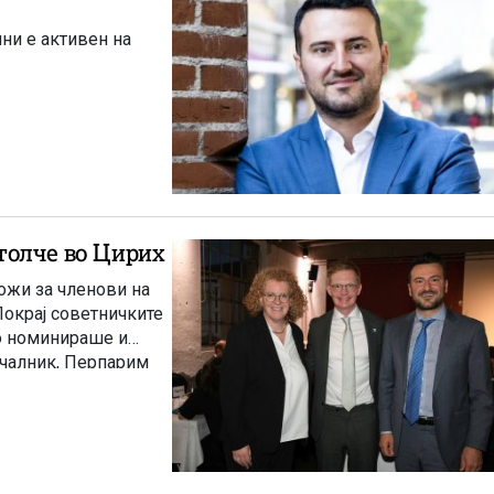
ни е активен на
толче во Цирих
ожи за членови на
Покрај советничките
го номинираше и
ачалник, Перпарим
о кандидат за