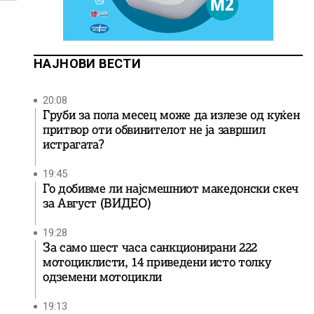
НАЈНОВИ ВЕСТИ
20:08
Груби за пола месец може да излезе од куќен
притвор оти обвинителот не ја завршил
истрагата?
19:45
Го добивме ли најсмешниот македонски скеч
за Август (ВИДЕО)
19:28
За само шест часа санкционирани 222
мотоциклисти, 14 приведени исто толку
одземени мотоцикли
19:13