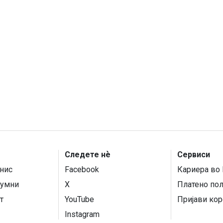
Следете нѐ
Сервиси
нис
Facebook
Кариера во 
умни
X
Платено по
т
YouTube
Пријави кор
Instagram