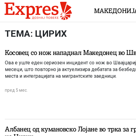
Skip to content
МАКЕДОНИЈ
ТЕМА: ЦИРИХ
Косовец со нож нападнал Македонец во Шв
Ова е уште еден сериозен инцидент со нож во Швајцариј
месеци, што повторно ја актуелизира дебатата за безбедн
места и интеграцијата на мигрантските заедници.
пред 5 мес.
Албанец од кумановско Лојане во трка за 