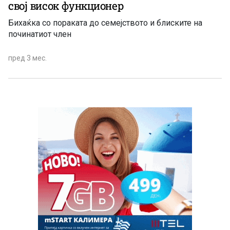
свој висок функционер
Бихаќка со пораката до семејството и блиските на
починатиот член
пред 3 мес.