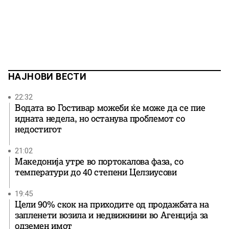
НАЈНОВИ ВЕСТИ
22:32
Водата во Гостивар можеби ќе може да се пие
идната недела, но останува проблемот со
недостигот
21:02
Македонија утре во портокалова фаза, со
температури до 40 степени Целзиусови
19:45
Цели 90% скок на приходите од продажбата на
запленети возила и недвижнини во Агенција за
одземен имот