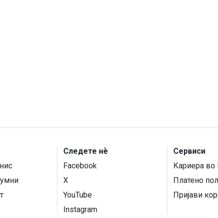
Следете нѐ
Сервиси
нис
Facebook
Кариера во 
умни
X
Платено по
т
YouTube
Пријави кор
Instagram