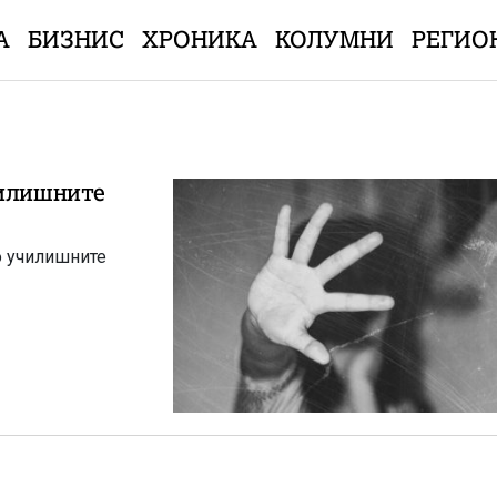
А
БИЗНИС
ХРОНИКА
КОЛУМНИ
РЕГИО
чилишните
о училишните