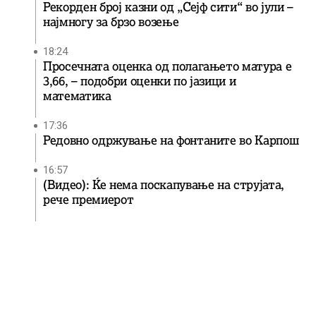
Рекорден број казни од „Сејф сити“ во јули –
најмногу за брзо возење
18:24
Просечната оценка од полагањето матура е
3,66, – подобри оценки по јазици и
математика
17:36
Редовно одржување на фонтаните во Карпош
16:57
(Видео): Ќе нема поскапување на струјата,
рече премиерот