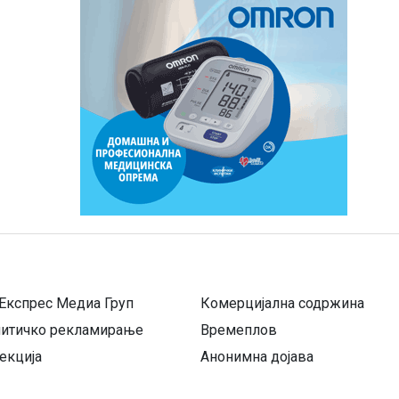
Експрес Медиа Груп
Комерцијална содржина
литичко рекламирање
Времеплов
екција
Анонимна дојава