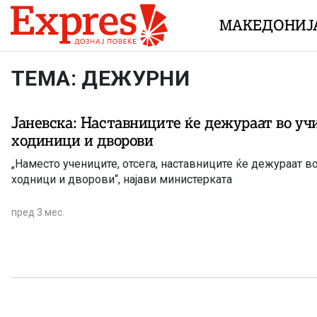
Skip to content
МАКЕДОНИЈ
ТЕМА: ДЕЖУРНИ
Јаневска: Наставниците ќе дежураат во у
ходиници и дворови
„Наместо учениците, отсега, наставниците ќе дежураат в
ходници и дворови“, најави министерката
пред 3 мес.