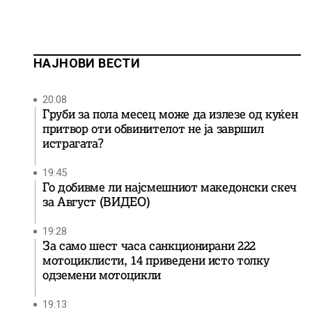
НАЈНОВИ ВЕСТИ
20:08
Груби за пола месец може да излезе од куќен
притвор оти обвинителот не ја завршил
истрагата?
19:45
Го добивме ли најсмешниот македонски скеч
за Август (ВИДЕО)
19:28
За само шест часа санкционирани 222
мотоциклисти, 14 приведени исто толку
одземени мотоцикли
19:13