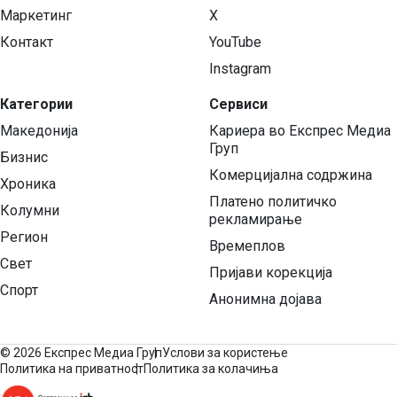
Маркетинг
X
Контакт
YouTube
Instagram
Категории
Сервиси
Македонија
Кариера во Експрес Медиа
Груп
Бизнис
Комерцијална содржина
Хроника
Платено политичко
Колумни
рекламирање
Регион
Времеплов
Свет
Пријави корекција
Спорт
Анонимна дојава
©
2026 Експрес Медиа Груп
Услови за користење
Политика на приватност
Политика за колачиња