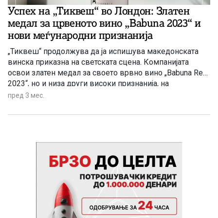
Успех на „Тиквеш“ во Лондон: Златен
медал за црвеното вино „Babuna 2023“ и
нови меѓународни признанија
„Тиквеш“ продолжува да ја испишува македонската
винска приказна на светската сцена. Компанијата
освои златен медал за своето врвно вино „Babuna Red
2023“, но и низа други високи признанија, на
годинешното издание на International Wine Challenge
пред 3 мес.
(IWC) 2026 во Лондон, еден од највлијателните и
најценети вински натпревари во светот.