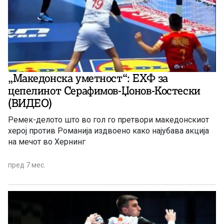
„Македонска уметност“: ЕХФ за
цепелинот Серафимов-Џонов-Костески
(ВИДЕО)
Ремек-делото што во гол го претвори македонскиот
херој против Романија издвоено како најубава акција
на мечот во Хернинг
пред 7 мес.