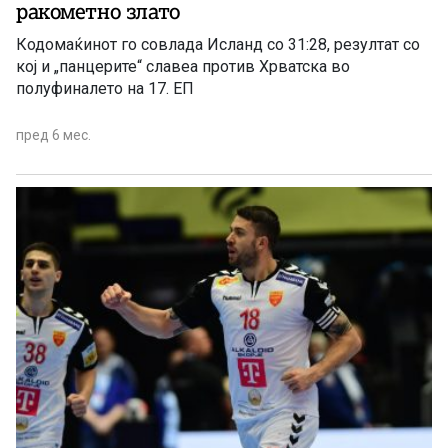
ракометно злато
Кодомаќинот го совлада Исланд со 31:28, резултат со
кој и „панцерите“ славеа против Хрватска во
полуфиналето на 17. ЕП
пред 6 мес.