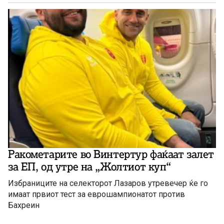
Ракометарите во Винтертур фаќаат залет
за ЕП, од утре на „Жолтиот куп“
Избраниците на селекторот Лазаров утревечер ќе го
имаат првиот тест за еврошампионатот против
Бахреин