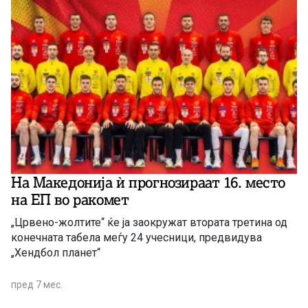
На Македонија ѝ прогнозираат 16. место
на ЕП во ракомет
„Црвено-жолтите“ ќе ја заокружат втората третина од
конечната табела меѓу 24 учесници, предвидува
„Хендбол планет“
пред 7 мес.