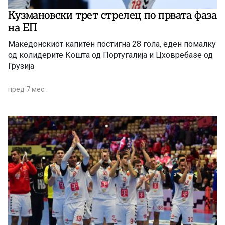
Кузмановски трет стрелец по првата фаза
на ЕП
Македонскиот капитен постигна 28 гола, еден помалку
од колидерите Кошта од Португалија и Цховребаѕе од
Грузија
пред 7 мес.