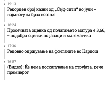
19:13
Рекорден број казни од „Сејф сити“ во јули –
најмногу за брзо возење
18:24
Просечната оценка од полагањето матура е 3,66,
– подобри оценки по јазици и математика
17:36
Редовно одржување на фонтаните во Карпош
16:57
(Видео): Ќе нема поскапување на струјата, рече
премиерот