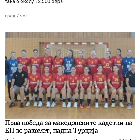
така е околу 32.500 евра
пред 7 мес.
Прва победа за македонските кадетки на
ЕП во ракомет, падна Турција