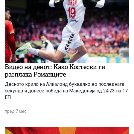
Видео на денот: Како Костески ги
расплака Романците
Десното крило на Алкалоид буквално во последната
секунда ѝ донесе победа на Македонија од 24:23 на 17.
ЕП
пред 7 мес.