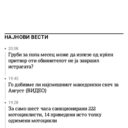
НАЈНОВИ ВЕСТИ
20:08
Груби за пола месец може да излезе од куќен
притвор оти обвинителот не ја завршил
истрагата?
19:45
Го добивме ли најсмешниот македонски скеч за
Август (ВИДЕО)
19:28
За само шест часа санкционирани 222
мотоциклисти, 14 приведени исто толку
одземени мотоцикли