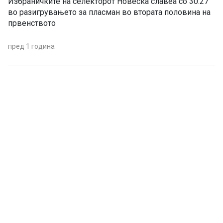
Избраничките на селекторот Новеска славеа со 30:27
во разигрувањето за пласман во втората половина на
првенството
пред 1 година