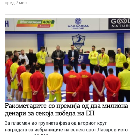
пред 7 мес.
Ракометарите со премија од два милиона
денари за секоја победа на ЕП
За пласман во групната фаза од вториот круг
наградата за избраниците на селекторот Лазаров исто