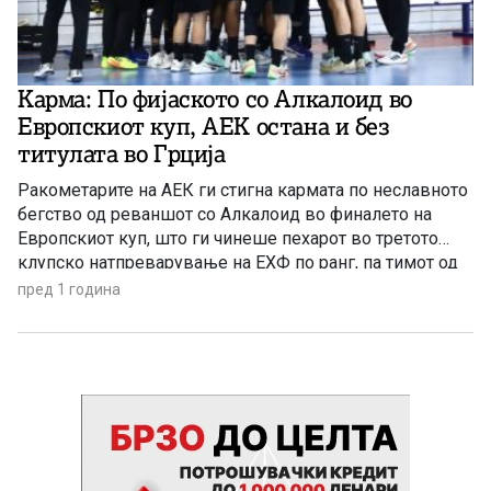
Карма: По фијаското со Алкалоид во
Европскиот куп, АЕК остана и без
титулата во Грција
Ракометарите на АЕК ги стигна кармата по неславното
бегство од реваншот со Алкалоид во финалето на
Европскиот куп, што ги чинеше пехарот во третото
клупско натпреварување на ЕХФ по ранг, па тимот од
Атина остана и без шампионската титула во Грција. Во
пред 1 година
мајсторката од финалето на плејофот АЕК загуби со
32:30 на свој терен од […]