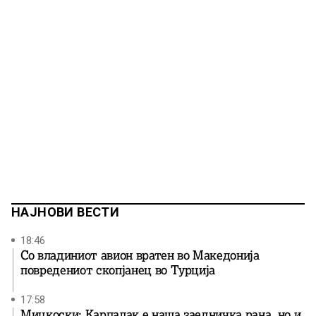
НАЈНОВИ ВЕСТИ
18:46
Со владиниот авион вратен во Македонија
повредениот скопјанец во Турција
17:58
Мицкоски: Карпалак е наша заедничка рана, но и