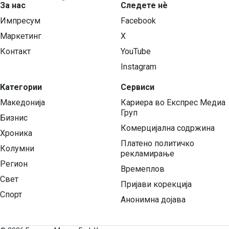
За нас
Следете нѐ
Импресум
Facebook
Маркетинг
X
Контакт
YouTube
Instagram
Категории
Сервиси
Македонија
Кариера во Експрес Медиа
Груп
Бизнис
Комерцијална содржина
Хроника
Платено политичко
Колумни
рекламирање
Регион
Времеплов
Свет
Пријави корекција
Спорт
Анонимна дојава