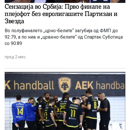
Сензација во Србија: Прво финале на
плејофот без евролигашите Партизан и
Звезда
Во полуфиналето „црно-белите“ загубија од ФМП до
92:79, а по нив и „црвено-белите“ од Спартак Суботица
со 90:89
пред 2 мес.