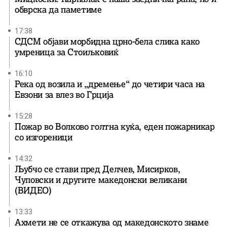
обврска да паметиме
17:38
СДСМ објави морбидна црно-бела слика како
умреница за Стоиљковиќ
16:10
Река од возила и „дремење“ до четири часа на
Евзони за влез во Грција
15:28
Пожар во Волково голтна куќа, еден пожарникар
со изгореници
14:32
Љубчо се стави пред Делчев, Мисирков,
Чуповски и другите македонски великани
(ВИДЕО)
13:33
Ахмети не се откажува од македонското знаме