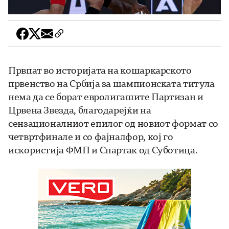
Првпат во историјата на кошаркарското
првенство на Србија за шампионската титула
нема да се борат евролигашите Партизан и
Црвена Звезда, благодарејќи на
сензационалниот епилог од новиот формат со
четвртфинале и со фајналфор, кој го
искористија ФМП и Спартак од Суботица.