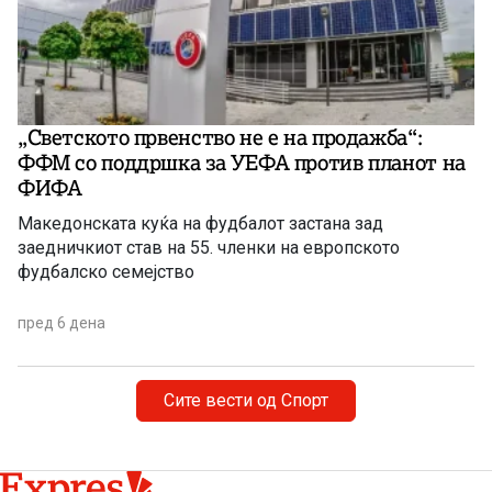
„Светското првенство не е на продажба“:
ФФМ со поддршка за УЕФА против планот на
ФИФА
Македонската куќа на фудбалот застана зад
заедничкиот став на 55. членки на европското
фудбалско семејство
пред 6 дена
Сите вести од Спорт