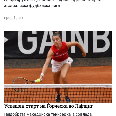
австралиска фудбалска лига
пред 1 ден
Успешен старт на Ѓорческа во Лајпциг
Најдобрата македонска тенисерка ја совлада