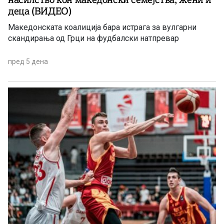
деца (ВИДЕО)
Македонската коалиција бара истрага за вулгарни
скандирања од Грци на фудбалски натпревар
пред 5 дена