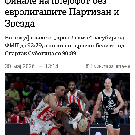
финале на плејофот без
евролигашите Партизан и
Звезда
Во полуфиналето „црно-белите“ загубија од
ФМП до 92:79, а по нив и „црвено-белите“ од
Спартак Суботица со 90:89
30. мај 2026. — 13:14
1 минута за читање