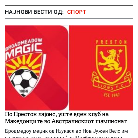
НАЈНОВИ ВЕСТИ ОД:
СПОРТ
По Престон лајонс, уште еден клуб на
Македонците во Австралискиот шампионат
Бродмедоу меџик од Њукасл во Нов Јужен Велс им
се придружи на „лавовите“ од Мелбурн во втората