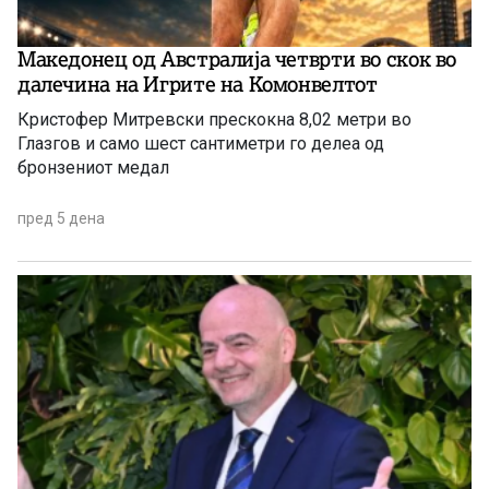
Македонец од Австралија четврти во скок во
далечина на Игрите на Комонвелтот
Кристофер Митревски прескокна 8,02 метри во
Глазгов и само шест сантиметри го делеа од
бронзениот медал
пред 5 дена