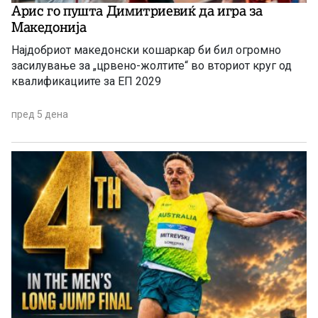
Арис го пушта Димитриевиќ да игра за
Македонија
Најдобриот македонски кошаркар би бил огромно
засилување за „црвено-жолтите“ во вториот круг од
квалификациите за ЕП 2029
пред 5 дена