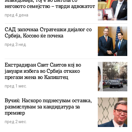
Македонија, тој е во Битола со
неговото семејство – тврди адвокатот
пред 4 дена
САД започнаа Стратешки дијалог со
Србија, Косово ќе почека
пред 3 нед.
Екстрадиран Саит Саитов кој во
јануари избега во Србија откако
прегази жена во Капиштец
пред 1 мес.
Вучиќ: Наскоро поднесувам оставка,
размислувам за кандидатура за
премиер
пред 2 мес.