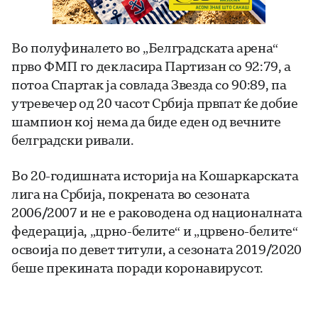
Во полуфиналето во „Белградската арена“
прво ФМП го декласира Партизан со 92:79, а
потоа Спартак ја совлада Звезда со 90:89, па
утревечер од 20 часот Србија првпат ќе добие
шампион кој нема да биде еден од вечните
белградски ривали.
Во 20-годишната историја на Кошаркарската
лига на Србија, покрената во сезоната
2006/2007 и не е раководена од националната
федерација, „црно-белите“ и „црвено-белите“
освоија по девет титули, а сезоната 2019/2020
беше прекината поради коронавирусот.