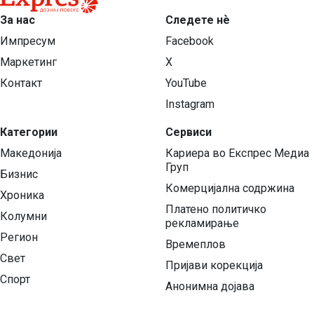
За нас
Следете нѐ
Импресум
Facebook
Маркетинг
X
Контакт
YouTube
Instagram
Категории
Сервиси
Македонија
Кариера во Експрес Медиа
Груп
Бизнис
Комерцијална содржина
Хроника
Платено политичко
Колумни
рекламирање
Регион
Времеплов
Свет
Пријави корекција
Спорт
Анонимна дојава