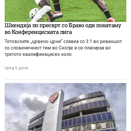
Шкендија по пресврт со Браво оди понатаму
во Конференциската лига
Тетовските „црвено-црни“ славеа со 3:1 во реваншот
со словенечкиот тим во Скопје и се пласираа во
третото квалификациско коло
пред 6 дена