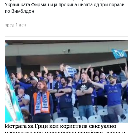
Украинката Фирман и ја прекина низата од три порази
по Вимблдон
пред 1 ден
Истрага за Грци кои користеле сексуално
насилство кон македонски семејства, жени и