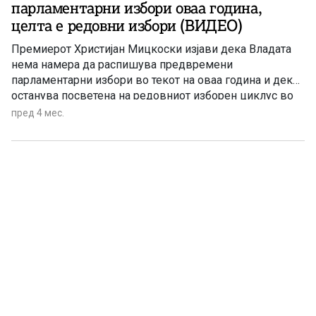
парламентарни избори оваа година,
целта е редовни избори (ВИДЕО)
Премиерот Христијан Мицкоски изјави дека Владата
нема намера да распишува предвремени
парламентарни избори во текот на оваа година и дека
останува посветена на редовниот изборен циклус во
2028 година.
пред 4 мес.