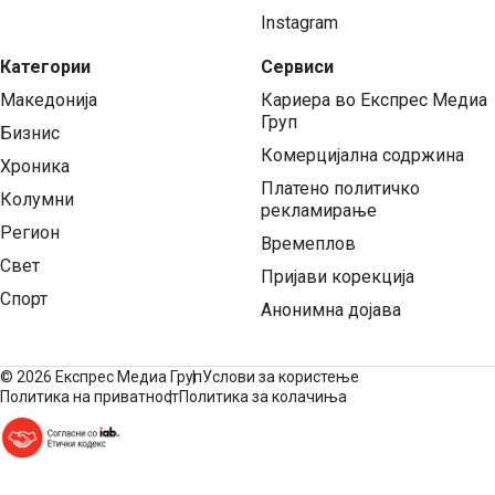
Instagram
Категории
Сервиси
Македонија
Кариера во Експрес Медиа
Груп
Бизнис
Комерцијална содржина
Хроника
Платено политичко
Колумни
рекламирање
Регион
Времеплов
Свет
Пријави корекција
Спорт
Анонимна дојава
©
2026 Експрес Медиа Груп
Услови за користење
Политика на приватност
Политика за колачиња