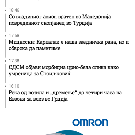
18:46
Со владиниот авион вратен во Македонија
повредениот скопјанец во Турција
17:58
Мицкоски: Карпалак е наша заедничка рана, но и
обврска да паметиме
17:38
СДСМ објави морбидна црно-бела слика како
умреница за Стоиљковиќ
16:10
Река од возила и „дремење“ до четири часа на
Евзони за влез во Грција