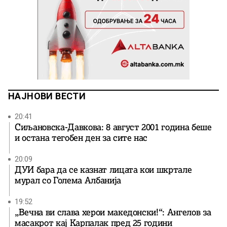
НАЈНОВИ ВЕСТИ
20:41
Сиљановска-Давкова: 8 август 2001 година беше
и остана тегобен ден за сите нас
20:09
ДУИ бара да се казнат лицата кои шкртале
мурал со Голема Албанија
19:52
„Вечна ви слава херои македонски!“: Ангелов за
масакрот кај Карпалак пред 25 години