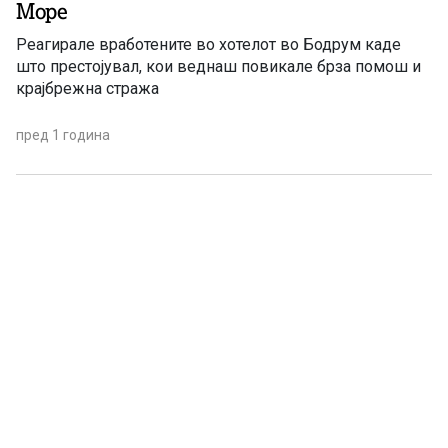
Море
Реагирале вработените во хотелот во Бодрум каде
што престојувал, кои веднаш повикале брза помош и
крајбрежна стража
пред 1 година