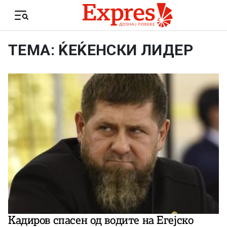
Skip to content
Menu
ТЕМА: ЌЕЌЕНСКИ ЛИДЕР
Кадиров спасен од водите на Егејско