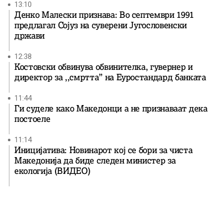
13:10
Денко Малески признава: Во септември 1991
предлагал Сојуз на суверени Југословенски
држави
12:38
Костовски обвинува обвинителка, гувернер и
директор за ,,смртта” на Еуростандард банката
11:44
Ги суделе како Македонци а не признаваат дека
постоеле
11:14
Иницијатива: Новинарот кој се бори за чиста
Македонија да биде следен министер за
екологија (ВИДЕО)