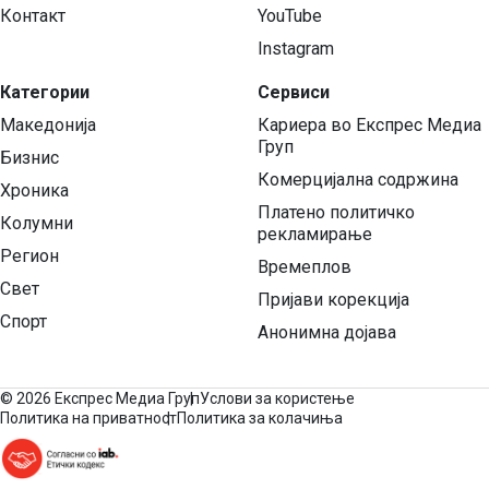
Контакт
YouTube
Instagram
Категории
Сервиси
Македонија
Кариера во Експрес Медиа
Груп
Бизнис
Комерцијална содржина
Хроника
Платено политичко
Колумни
рекламирање
Регион
Времеплов
Свет
Пријави корекција
Спорт
Анонимна дојава
©
2026 Експрес Медиа Груп
Услови за користење
Политика на приватност
Политика за колачиња