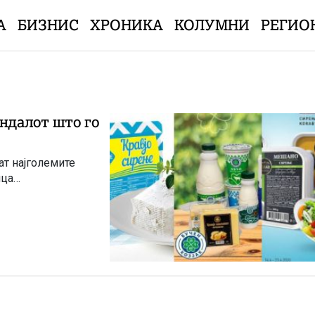
А
БИЗНИС
ХРОНИКА
КОЛУМНИ
РЕГИО
андалот што го
ат најголемите
ица…