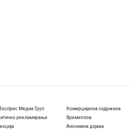
Експрес Медиа Груп
Комерцијална содржина
литичко рекламирање
Времеплов
екција
Анонимна дојава