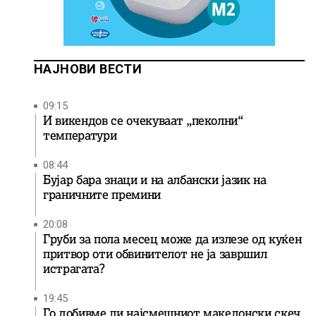
НАЈНОВИ ВЕСТИ
09:15
И викендов се очекуваат „пеколни“
температури
08:44
Бујар бара знаци и на албански јазик на
граничните премини
20:08
Груби за пола месец може да излезе од куќен
притвор оти обвинителот не ја завршил
истрагата?
19:45
Го добивме ли најсмешниот македонски скеч