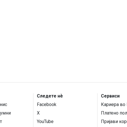
Следете нѐ
Сервиси
нис
Facebook
Кариера во 
умни
X
Платено по
т
YouTube
Пријави кор