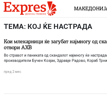
Skip to content
МАКЕДОНИЈ
ТЕМА: КОЈ ЌЕ НАСТРАДА
Кои млекарници ќе загубат најмногу од ск
отвори АХВ
Во стравот и паниката од скандалот најмногу ќе настрада
производители Бучен Козјак, Здравје Радово, Кораб Трн
пред 2 мес.