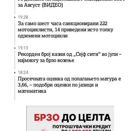
за Август (ВИДЕО)
19:28
За само шест часа санкционирани 222
мотоциклисти, 14 приведени исто толку
одземени мотоцикли
19:13
Рекорден број казни од „Сејф сити“ во јули –
најмногу за брзо возење
18:24
Просечната оценка од полагањето матура е
3,66, – подобри оценки по јазици и
математика