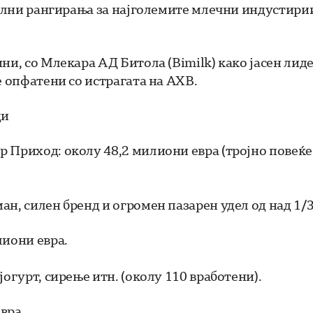
етални рангирања за најголемите млечни индустири
ни, со Млекара АД Битола (Bimilk) како јасен лид
е опфатени со истрагата на АХВ.
ди
 Приход: околу 48,2 милиони евра (тројно повеќе
н, силен бренд и огромен пазарен удел од над 1/3
лиони евра.
огурт, сирење итн. (околу 110 вработени).
вра.