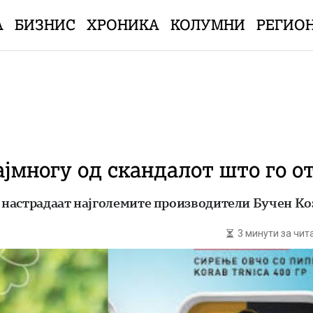
А
БИЗНИС
ХРОНИКА
КОЛУМНИ
РЕГИО
ајмногу од скандалот што го 
е настрадаат најголемите производители Бучен Ко
3 минути за чи