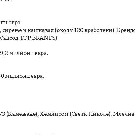
ни евра.
 сирење и кашкавал (околу 120 вработени). Бренд
(Valicon TOP BRANDS).
9,2 милиони евра.
30 милиони евра.
 73 (Камењане), Хемипром (Свети Николе), Млечна