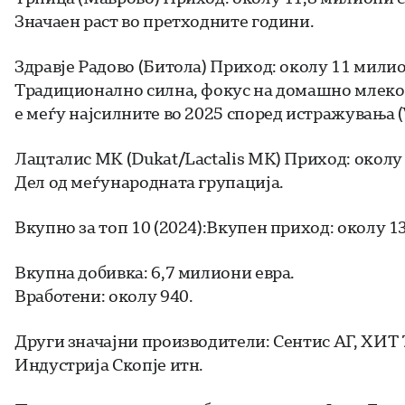
Значаен раст во претходните години.
Здравје Радово (Битола) Приход: околу 11 милио
Традиционално силна, фокус на домашно млеко,
е меѓу најсилните во 2025 според истражувања 
Лацталис МК (Dukat/Lactalis MK) Приход: околу 
Дел од меѓународната групација.
Вкупно за топ 10 (2024):Вкупен приход: околу 1
Вкупна добивка: 6,7 милиони евра.
Вработени: околу 940.
Други значајни производители: Сентис АГ, ХИТ
Индустрија Скопје итн.