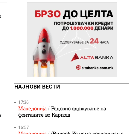
о
НАЈНОВИ ВЕСТИ
17:36
Македонија
Редовно одржување на
.
фонтаните во Карпош
16:57
Македонија
(Видео): Ќе нема поскапување