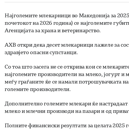
Најголемите млекарници во Македонија за 2025
почетокот на 2026 година) се најголемите губит
Агенцијата за храна и ветеринарство.
АХВ откри дека десет млекарници лажеле за сос
здравјето опасни супстанци.
Со тоа што засега не се открива кои се млекари
најголемите производители на млеко, јогурт и 
меѓу граѓаните ќе се намали потрошувачката на
големите производители.
Дополнително големите млекари ќе настрадаат з
млеко и млечни производи на пазари и од прива
Полните финансиски резултати за целата 2025 г