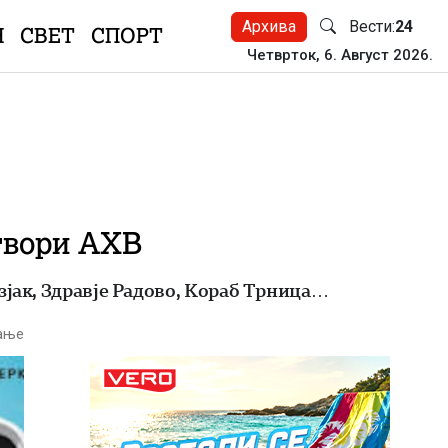
Архива
Вести:
24
Н
СВЕТ
СПОРТ
Четврток, 6. Август 2026.
отвори АХВ
зјак, Здравје Радово, Кораб Трница…
тање