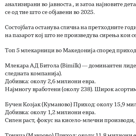
анализирани во јавноста , и затоа најновите д
се од тие што се објавени во 2025.
Состојбата останува слична на претходните годи
на пазарот кој што не произведува сирења кои с
Топ 5 млекарници во Македонија според прихо
Млекара АД Битола (Bimilk) — доминантен лидер
следната компанија).
Добивка: околу 2,6 милиони евра.
Најмногу вработени (околу 238). Широк асортима
Бучен Козјак (Куманово) Приход: околу 15,9 ми
Добивка: околу 1,2 милиони евра.
Силен раст, фокус на кисело-млечни производи, ј
Трница (Маврово) Приход: околу 11,8 милиони е