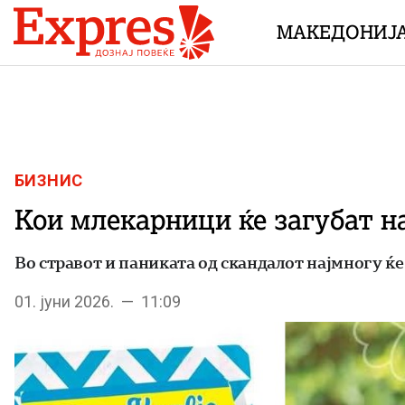
Skip to content
МАКЕДОНИЈ
БИЗНИС
Кои млекарници ќе загубат н
Во стравот и паниката од скандалот најмногу ќ
01. јуни 2026. — 11:09