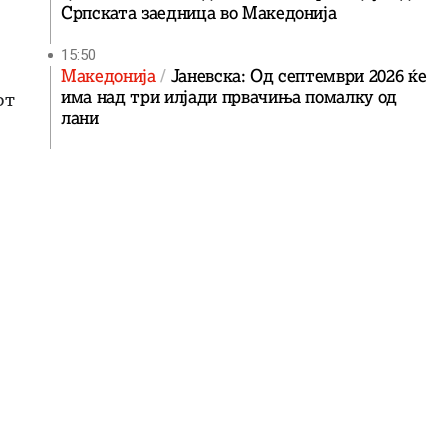
Српската заедница во Македонија
15:50
Македонија
Јаневска: Од септември 2026 ќе
има над три илјади првачиња помалку од
от
лани