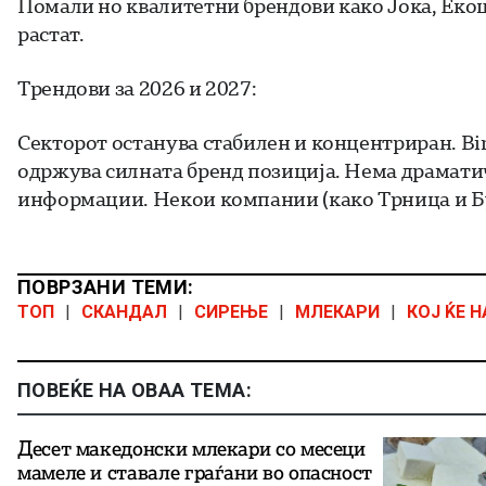
Помали но квалитетни брендови како Јока, Еко
растат.
Трендови за 2026 и 2027:
Секторот останува стабилен и концентриран. Bim
одржува силната бренд позиција. Нема драмати
информации. Некои компании (како Трница и Бу
ПОВРЗАНИ ТЕМИ:
ТОП
|
СКАНДАЛ
|
СИРЕЊЕ
|
МЛЕКАРИ
|
КОЈ ЌЕ 
ПОВЕЌЕ НА ОВАА ТЕМА:
Десет македонски млекари со месеци
мамеле и ставале граѓани во опасност