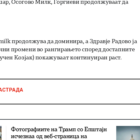
шар, Осогово Милк, Ѓоргиеви продолжуваат да
ilk продолжува да доминира, а Здравје Радово ја
чни промени во рангирањето според достапните
чен Козјак) покажуваат континуиран раст.
НАСТРАДА
Фотографиите на Трамп со Епштајн
исчезнаа од веб-страница на