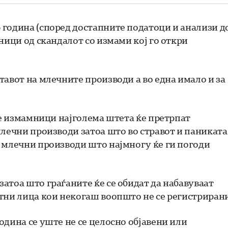
 година (според достапните податоци и анализи д
ници од скандалот со измами кој го откри
тавот на млечните производи а во една имало и за
те измамници најголема штета ќе претрпат
млечни производи затоа што во стравот и паниката
 млечни производи што најмногу ќе ги погоди
атоа што граѓаните ќе се обидат да набавуваат
тни лица кои некогаш воопшто не се регистрирани
одина се уште не се целосно објавени или