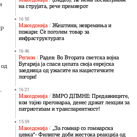
и
на струјата, рече премиерот
16:50
Македонија
Жештини, невремиња и
ер
пожари: Сè поголем товар за
инфраструктурата
16:46
Регион
Радев: Во Втората светска војна
Бугарија ја спаси целата своја еврејска
 од
заедница од ужасите на нацистичките
логори!
.
16:21
Македонија
ВМРО ДПМНЕ: Предавниците,
кои тајно преговараа, денес држат лекции за
патриотизам и транспарентност!
15:59
Македонија
„За гомнар со гомнарска
цевка“- Филипче доби жестока реакција од