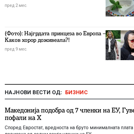
пред 2 мес.
(Фото): Најгрдата принцеза во Европа –
Kаков хорор доживеала?!
пред 9 мес.
НАЈНОВИ ВЕСТИ ОД:
БИЗНИС
Македонија подобра од 7 членки на ЕУ, Гувернерот се
пофали на Х
Според Евростат, вредноста на бруто минималната плата