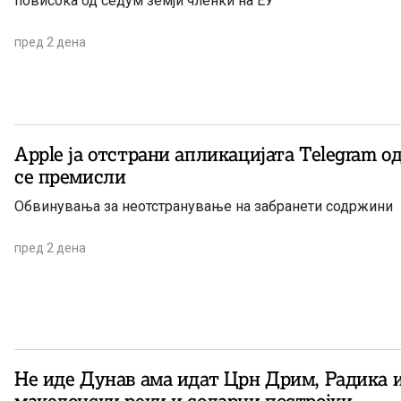
повисока од седум земји членки на ЕУ
пред 2 дена
Apple ја отстрани апликацијата Telegram од
се премисли
Обвинувања за неотстранување на забранети содржини
пред 2 дена
Не иде Дунав ама идат Црн Дрим, Радика 