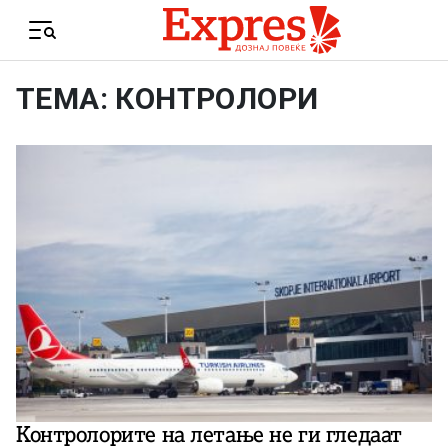
Skip to content
Menu
ТЕМА: КОНТРОЛОРИ
Контролорите на летање не ги гледаат