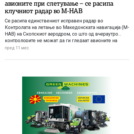
авионите при слетување – се расипа
клучниот радар во М-НАВ
Се расипа единствениот исправен радар во
Контролата на летање во Македонската навигација (М-
НАВ) на Скопскиот аеродром, со што од вчераутро
контролорите не можат да ги гледаат авионите на
мала висина, кога слетуваат. Од двата радара, едниот
пред 11 мес.
врз Контролната кула, другиот во нејзина непосредна
близина, во функција бил само вториот, кој сега се
расипа.