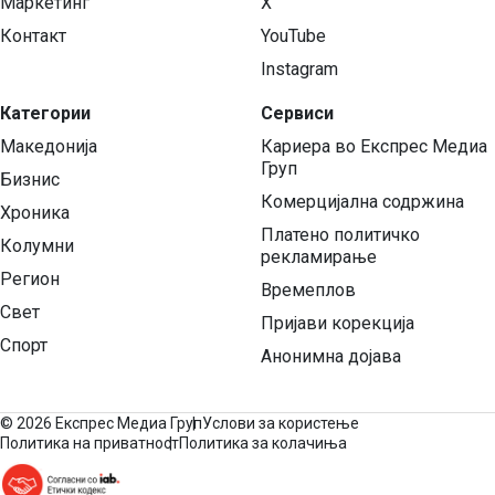
Маркетинг
X
Контакт
YouTube
Instagram
Категории
Сервиси
Македонија
Кариера во Експрес Медиа
Груп
Бизнис
Комерцијална содржина
Хроника
Платено политичко
Колумни
рекламирање
Регион
Времеплов
Свет
Пријави корекција
Спорт
Анонимна дојава
©
2026 Експрес Медиа Груп
Услови за користење
Политика на приватност
Политика за колачиња