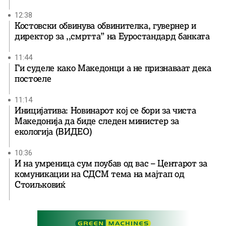
12:38
Костовски обвинува обвинителка, гувернер и
директор за ,,смртта” на Еуростандард банката
11:44
Ги суделе како Македонци а не признаваат дека
постоеле
11:14
Иницијатива: Новинарот кој се бори за чиста
Македонија да биде следен министер за
екологија (ВИДЕО)
10:36
И на умреница сум поубав од вас – Центарот за
комуникации на СДСМ тема на мајтап од
Стоиљковиќ