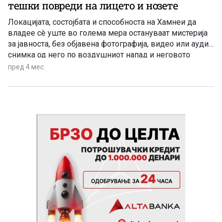
тешки повреди на лицето и нозете
Локацијата, состојбата и способноста на Хамнеи да
владее сè уште во голема мера остануваат мистерија
за јавноста, без објавена фотографија, видео или аудио
снимка од него по воздушниот напад и неговото
последователно назначување за замена на неговиот
пред 4 мес.
татко на 8 март