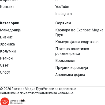
Контакт
YouTube
Instagram
Категории
Сервиси
Македонија
Кариера во Експрес Медиа
Груп
Бизнис
Комерцијална содржина
Хроника
Платено политичко
Колумни
рекламирање
Регион
Времеплов
Свет
Пријави корекција
Спорт
Анонимна дојава
©
2026 Експрес Медиа Груп
Услови за користење
Политика на приватност
Политика за колачиња