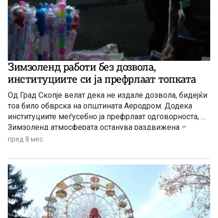
Зимзоленд работи без дозвола,
институциите си ја префрлаат топката
Од Град Скопје велат дека не издале дозвола, бидејќи
тоа било обврска на општината Аеродром. Додека
институциите меѓусебно ја префрлаат одговорноста, во
Зимзоленд атмосферата останува раздвижена –
музика, светилки и детска смеа го исполнуваат
пред 8 мес.
просторот во Лисиче.