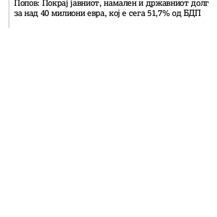
Попов: Покрај јавниот, намален и државниот долг
за над 40 милиони евра, кој e сега 51,7% од БДП