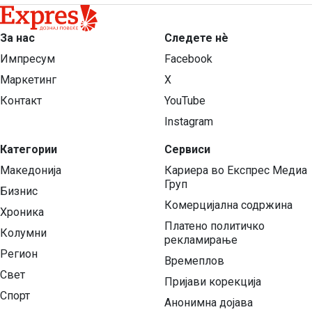
За нас
Следете нѐ
Импресум
Facebook
Маркетинг
X
Контакт
YouTube
Instagram
Категории
Сервиси
Македонија
Кариера во Експрес Медиа
Груп
Бизнис
Комерцијална содржина
Хроника
Платено политичко
Колумни
рекламирање
Регион
Времеплов
Свет
Пријави корекција
Спорт
Анонимна дојава