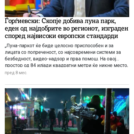
Ѓорѓиевски: Скопје добива луна парк,
еден од најдобрите во регионот, изграден
според највисоки европски стандарди
„Луна-паркот ќе биде целосно приспособен и за
лицата со попреченост, со најсовремени системи за
безбедност, видео-надѕор и прва помош. На овој
простор од 84 илјади квадратни метри ќе никне место,
каде што семејствата ќе минуваат квалитетно време
пред 8 мес.
заедно, каде што ќе има зони за одмор, улична
уметност, локации за културни настани и театар со
затворена сцена.“ – објави на својот официјален
фејсбук-профил градоначалникот на Скопје Орце
Ѓорѓиевски.