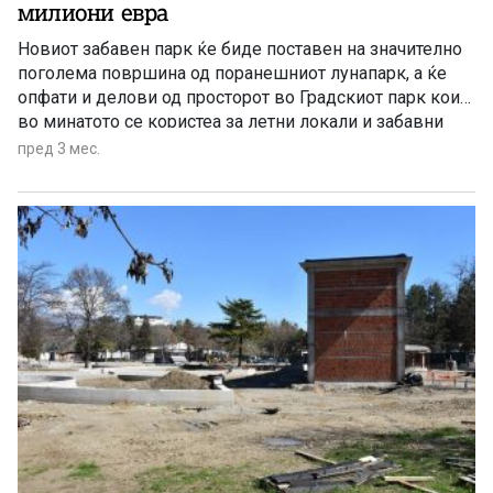
милиони евра
Новиот забавен парк ќе биде поставен на значително
поголема површина од поранешниот лунапарк, а ќе
опфати и делови од просторот во Градскиот парк кои
во минатото се користеа за летни локали и забавни
содржини
пред 3 мес.