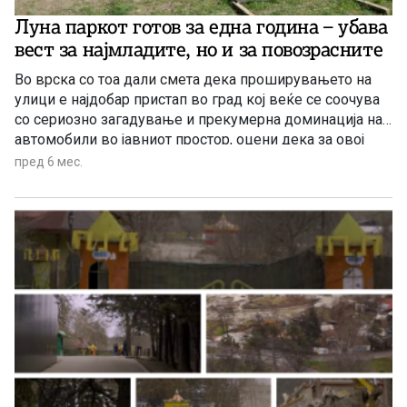
Луна паркот готов за една година – убава
вест за најмладите, но и за повозрасните
Во врска со тоа дали смета дека проширувањето на
улици е најдобар пристап во град кој веќе се соочува
со сериозно загадување и прекумерна доминација на
автомобили во јавниот простор, оцени дека за овој
проблем има паралелен пристап, од една страна ги
пред 6 мес.
решаваат тесните грла во градот, од друга се обрнува
внимание и на еколошкиот транспорт.