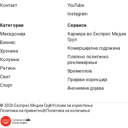
Контакт
YouTube
Instagram
Категории
Сервиси
Македонија
Кариера во Експрес Медиа
Груп
Бизнис
Комерцијална содржина
Хроника
Платено политичко
Колумни
рекламирање
Регион
Времеплов
Свет
Пријави корекција
Спорт
Анонимна дојава
©
2026 Експрес Медиа Груп
Услови за користење
Политика на приватност
Политика за колачиња