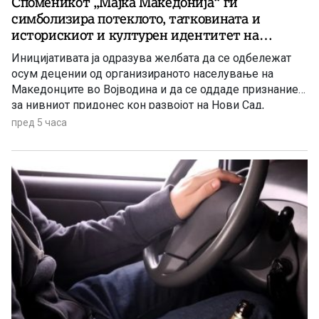
Споменикот „Мајка Македонија“ ги
симболизира потеклото, татковината и
историскиот и културен идентитет на
македонскиот народ
Иницијативата ја одразува желбата да се одбележат
осум децении од организираното населување на
Македонците во Војводина и да се оддаде признание
за нивниот придонес кон развојот на Нови Сад,
Војводина и Србија
пред 5 часа