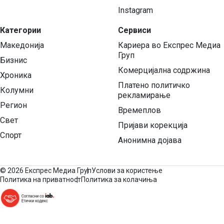
Instagram
Категории
Сервиси
Македонија
Кариера во Експрес Медиа
Груп
Бизнис
Комерцијална содржина
Хроника
Платено политичко
Колумни
рекламирање
Регион
Времеплов
Свет
Пријави корекција
Спорт
Анонимна дојава
©
2026 Експрес Медиа Груп
Услови за користење
Политика на приватност
Политика за колачиња