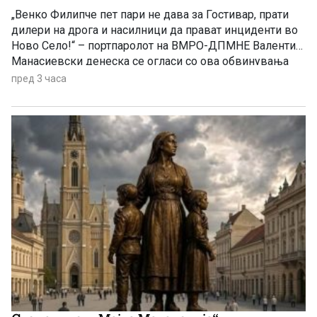
Ново Село!
„Венко Филипче пет пари не дава за Гостивар, прати
дилери на дрога и насилници да прават инциденти во
Ново Село!“ – портпаролот на ВМРО-ДПМНЕ Валентин
Манасиевски денеска се огласи со ова обвинувања
кон лидерот на СДС Венко Филипче, наведувајќи дека
пред 3 часа
лицата, кои тој вчера во Ново Село ги нарече „деца“, се
осудени насилници и трговци со дрога. Манасиевски
оцени дека Филипче со својата прес-конференција се
обидел да го сврти вниманието од вистината и лицата
со кои бил фотографиран да ги претстави како жртви.