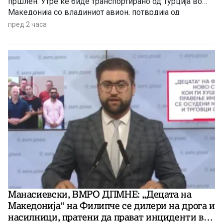
пршлен. Утре ќе биде транспортирано од Турција во
Македонија со владиниот авион, потврдија од
Службата за општи и заеднички работи.
пред 2 часа
Манасиевски, ВМРО ДПМНЕ: „Децата на
Македонија“ на Филипче се дилери на дрога и
насилници, пратени да прават инциденти во