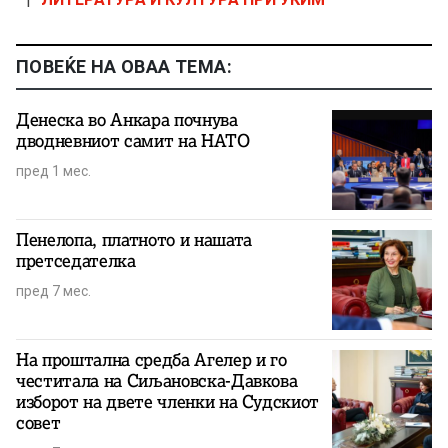
ПОВЕЌЕ НА ОВАА ТЕМА:
Денеска во Анкара почнува
дводневниот самит на НАТО
пред 1 мес.
Пенелопа, платното и нашата
претседателка
пред 7 мес.
На проштална средба Агелер и го
честитала на Сиљановска-Давкова
изборот на двете членки на Судскиот
совет