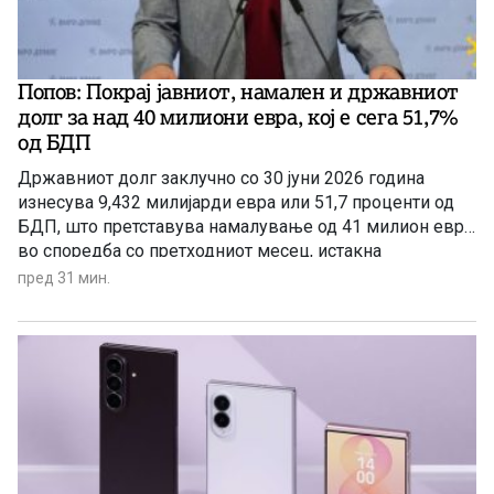
Попов: Покрај јавниот, намален и државниот
долг за над 40 милиони евра, кој e сега 51,7%
од БДП
Државниот долг заклучно со 30 јуни 2026 година
изнесува 9,432 милијарди евра или 51,7 проценти од
БДП, што претставува намалување од 41 милион евра
во споредба со претходниот месец, истакна
пратеникот на ВМРО-ДПМНЕ Сергеј Попов на
пред 31 мин.
денешната прес-конференција.