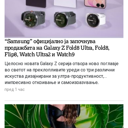
“Samsung” официјално ја започнува
продажбата на Galaxy Z Fold8 Ultra, Fold8,
Flip8, Watch Ultra2 и Watch9
Целосно новата Galaxy Z серија отвора ново поглавје
во светот на преклопливите уреди со три различни
искуства дизајнирани за ултра-продуктивност,
импресивно откривање и самоизразување,
надополнета со новите Galaxy Watch уреди создадени
пред 1 час
за подлабински здравствени увиди