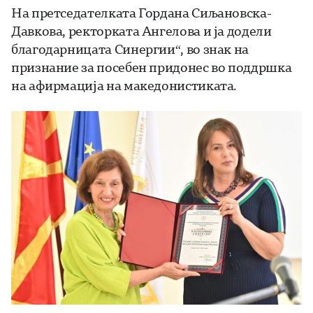
На претседателката Гордана Сиљановска-
Давкова, ректорката Ангелова и ја додели
благодарницата Синергии“, во знак на
признание за посебен придонес во поддршка
на афирмација на македонистиката.