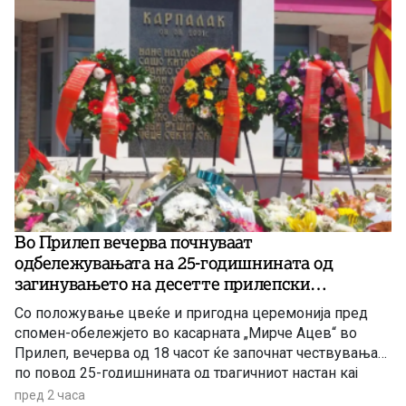
Во Прилеп вечерва почнуваат
одбележувањата на 25-годишнината од
загинувањето на десетте прилепски
резервисти на АРМ кај Карпалак
Со положување цвеќе и пригодна церемонија пред
спомен-обележјето во касарната „Мирче Ацев“ во
Прилеп, вечерва од 18 часот ќе започнат чествувањата
по повод 25-годишнината од трагичниот настан кај
Карпалак, во кој на 8 август 2001 година загинаа десет
пред 2 часа