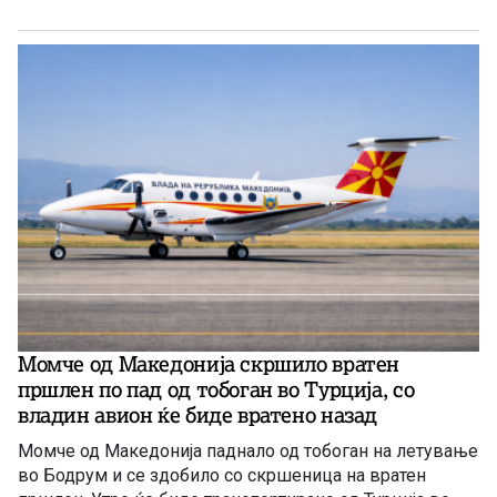
прилепски бранители.
Момче од Македонија скршило вратен
пршлен по пад од тобоган во Турција, со
владин авион ќе биде вратенo назад
Момче од Македонија паднало од тобоган на летување
во Бодрум и се здобило со скршеница на вратен