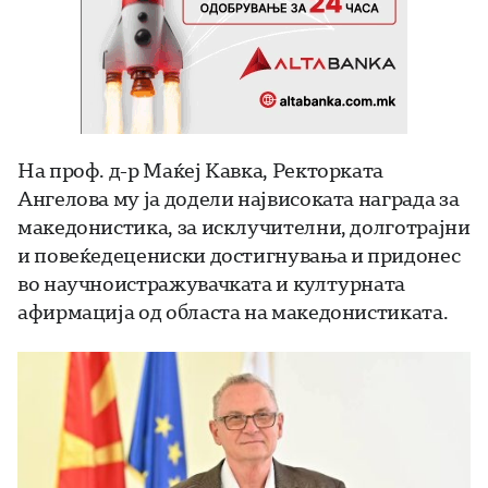
На проф. д-р Маќеј Кавка, Ректорката
Ангелова му ја додели највисоката награда за
македонистика, за исклучителни, долготрајни
и повеќедецениски достигнувања и придонес
во научноистражувачката и културната
афирмација од областа на македонистиката.