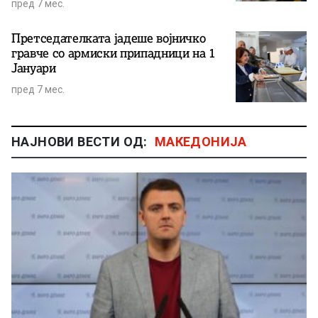
пред 7 мес.
Претседателката јадеше војничко
гравче со армиски припадници на 1
Јануари
пред 7 мес.
НАЈНОВИ ВЕСТИ ОД:
МАКЕДОНИЈА