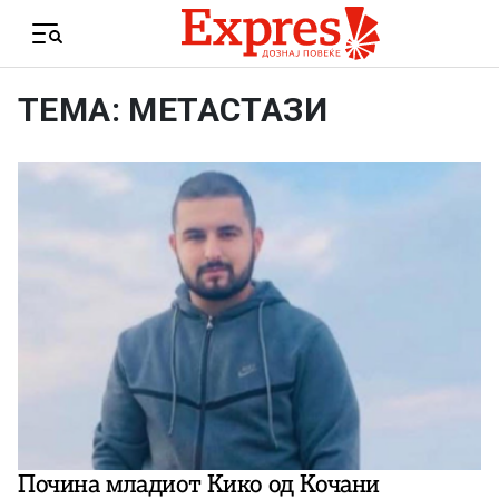
Skip to content
Menu
ТЕМА: МЕТАСТАЗИ
Почина младиот Кико од Кочани