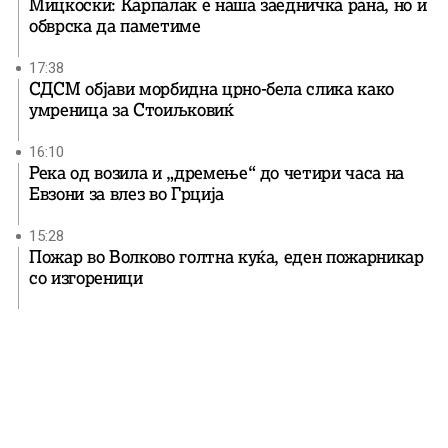
Мицкоски: Карпалак е наша заедничка рана, но и
обврска да паметиме
17:38
СДСМ објави морбидна црно-бела слика како
умреница за Стоиљковиќ
16:10
Река од возила и „дремење“ до четири часа на
Евзони за влез во Грција
15:28
Пожар во Волково голтна куќа, еден пожарникар
со изгореници