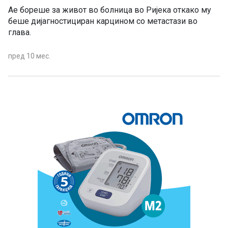
Ае бореше за живот во болница во Ријека откако му
беше дијагностициран карцином со метастази во
глава.
пред 10 мес.