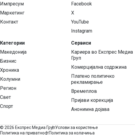
Импресум
Facebook
Маркетинг
X
Контакт
YouTube
Instagram
Категории
Сервиси
Македонија
Кариера во Експрес Медиа
Груп
Бизнис
Комерцијална содржина
Хроника
Платено политичко
Колумни
рекламирање
Регион
Времеплов
Свет
Пријави корекција
Спорт
Анонимна дојава
©
2026 Експрес Медиа Груп
Услови за користење
Политика на приватност
Политика за колачиња