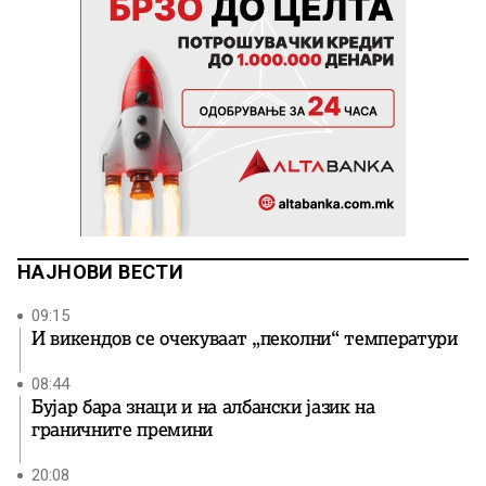
НАЈНОВИ ВЕСТИ
09:15
И викендов се очекуваат „пеколни“ температури
08:44
Бујар бара знаци и на албански јазик на
граничните премини
20:08