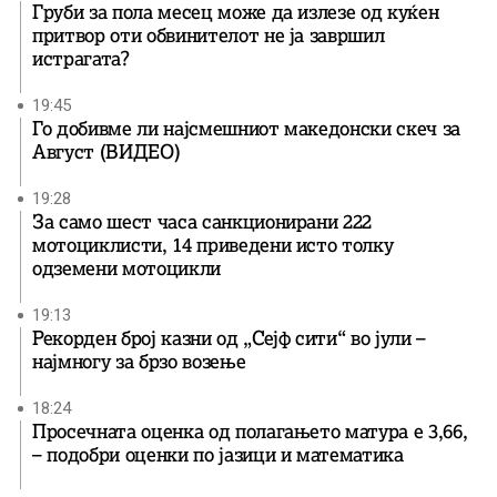
Груби за пола месец може да излезе од куќен
притвор оти обвинителот не ја завршил
истрагата?
19:45
Го добивме ли најсмешниот македонски скеч за
Август (ВИДЕО)
19:28
За само шест часа санкционирани 222
мотоциклисти, 14 приведени исто толку
одземени мотоцикли
19:13
Рекорден број казни од „Сејф сити“ во јули –
најмногу за брзо возење
18:24
Просечната оценка од полагањето матура е 3,66,
– подобри оценки по јазици и математика