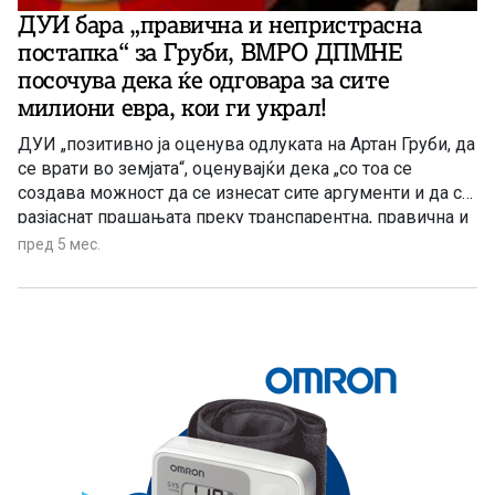
ДУИ бара „правична и непристрасна
постапка“ за Груби, ВМРО ДПМНЕ
посочува дека ќе одговара за сите
милиони евра, кои ги украл!
ДУИ „позитивно ја оценува одлуката на Артан Груби, да
се врати во земјата“, оценувајќи дека „со тоа се
создава можност да се изнесат сите аргументи и да се
разјаснат прашањата преку транспарентна, правична и
непристрасна постапка“. ВМРО ДПМНЕ денес
пред 5 мес.
реагираше по апсењето на Артан Груби: „Тој важи како
олицетворение на криминалот и корупцијата
предводена од СДС и ДУИ, и конечно ќе се соочи со
правдата. Криминалот на бегалецот од правдата Груби
достигна над 8 милиони евра. Има укажувања дека
оваа сума може да надмине десетици милиони евра,
украдени од граѓаните. Дополнителен криминал на
Груби заедно со неговиот другар Бајрами, тогашен
директор на Државната лотарија, освен што местеле
милионски тендери, е и исплаќање аванси на деловни