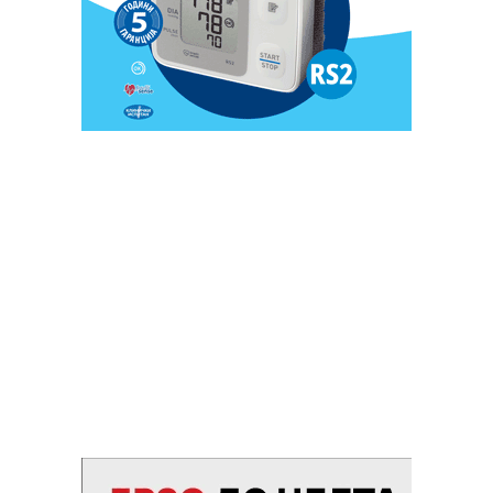
соработници. За целиот овој милионски криминал на
Груби знаеше и СДС, но само за да не му пропадне
коалицијата и да му потрае власта, молчеше и го
одобруваше, со што стана соучесник. Груби крадеше,
СДС молчеше и одобруваше. Сега е време на
одговорност.“