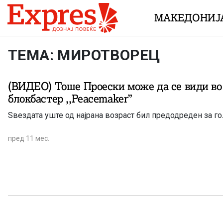
Skip to content
МАКЕДОНИЈ
ТЕМА: МИРОТВОРЕЦ
(ВИДЕО) Тоше Проески може да се види во
блокбастер ,,Peacemaker”
Ѕвездата уште од најрана возраст бил предодреден за г
пред 11 мес.