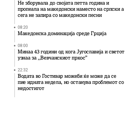
Не зборувала до својата петта година и
пропеала на македонски наместо на српски а
сега не запира со македонски песни
08:20
Македонска доминација среде Грција
08:00
Минаа 43 години од кога Југославија и светот
узнаа за ,,Вевчанскиот пркос”
22:32
Водата во Гостивар можеби ќе може да се
пие идната недела, но останува проблемот со
недостигот