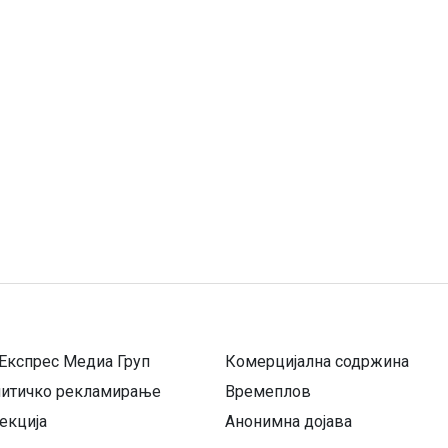
Експрес Медиа Груп
Комерцијална содржина
литичко рекламирање
Времеплов
екција
Анонимна дојава