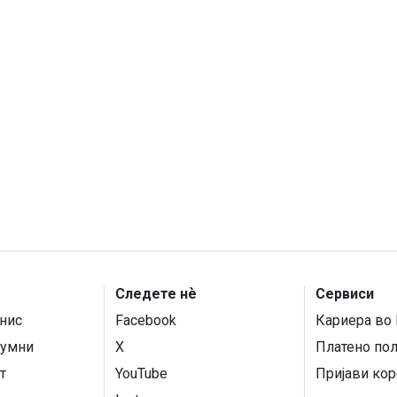
Следете нѐ
Сервиси
нис
Facebook
Кариера во 
умни
X
Платено по
т
YouTube
Пријави кор