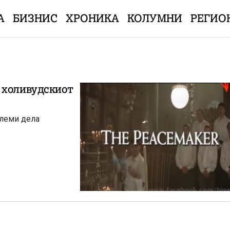
А
БИЗНИС
ХРОНИКА
КОЛУМНИ
РЕГИО
 холивудскиот
олеми дела