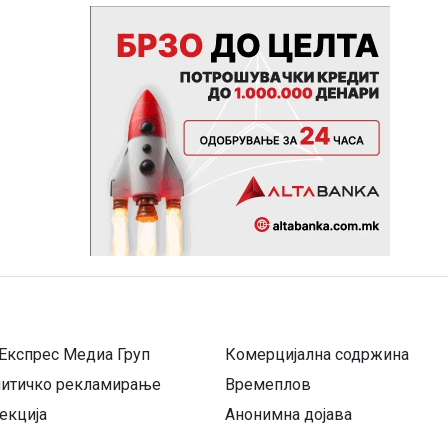
Експрес Медиа Груп
Комерцијална содржина
литичко рекламирање
Времеплов
екција
Анонимна дојава