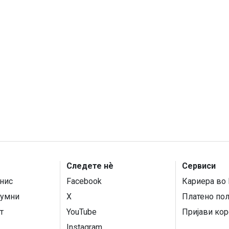
Следете нѐ
Сервиси
нис
Facebook
Кариера во 
умни
X
Платено по
т
YouTube
Пријави кор
Instagram