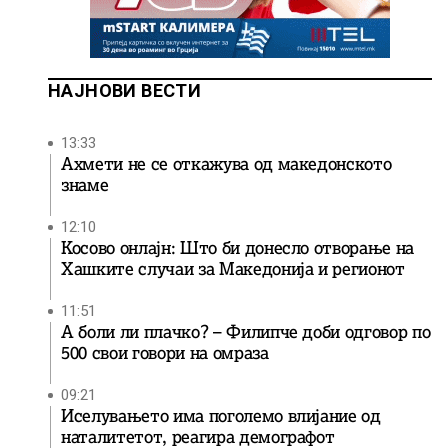
НАЈНОВИ ВЕСТИ
13:33
Ахмети не се откажува од македонското
знаме
12:10
Косово онлајн: Што би донесло отворање на
Хашките случаи за Македонија и регионот
11:51
А боли ли плачко? – Филипче доби одговор по
500 свои говори на омраза
09:21
Иселувањето има поголемо влијание од
наталитетот, реагира демографот