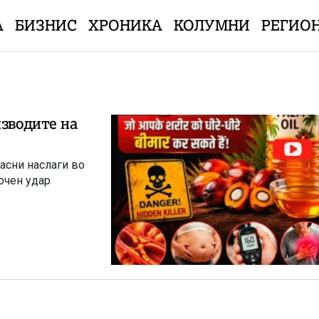
А
БИЗНИС
ХРОНИКА
КОЛУМНИ
РЕГИО
изводите на
асни наслаги во
очен удар