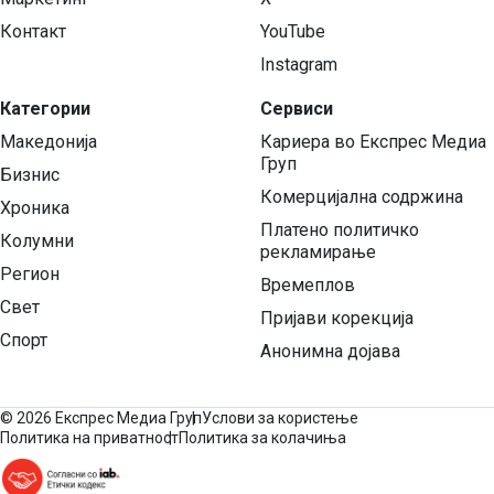
Контакт
YouTube
Instagram
Категории
Сервиси
Македонија
Кариера во Експрес Медиа
Груп
Бизнис
Комерцијална содржина
Хроника
Платено политичко
Колумни
рекламирање
Регион
Времеплов
Свет
Пријави корекција
Спорт
Анонимна дојава
©
2026 Експрес Медиа Груп
Услови за користење
Политика на приватност
Политика за колачиња