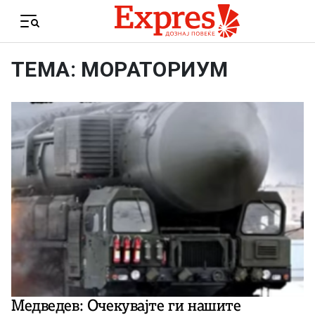
Skip to content
Menu
ТЕМА: МОРАТОРИУМ
Медведев: Очекувајте ги нашите