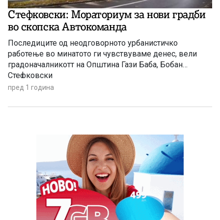
Стефковски: Мораториум за нови градби
во скопска Автокоманда
Последиците од неодговорното урбанистичко
работење во минатото ги чувствуваме денес, вели
градоначалникотт на Општина Гази Баба, Бобан
Стефковски
пред 1 година