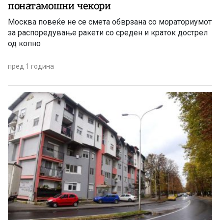
понатамошни чекори
Москва повеќе не се смета обврзана со мораториумот
за распоредување ракети со среден и краток дострел
од копно
пред 1 година