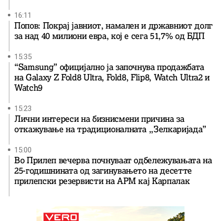
16:11
Попов: Покрај јавниот, намален и државниот долг
за над 40 милиони евра, кој e сега 51,7% од БДП
15:35
“Samsung” официјално ја започнува продажбата
на Galaxy Z Fold8 Ultra, Fold8, Flip8, Watch Ultra2 и
Watch9
15:23
Лични интереси на бизнисмени причина за
откажување на традиционалната ,,Зелкаријада”
15:00
Во Прилеп вечерва почнуваат одбележувањата на
25-годишнината од загинувањето на десетте
прилепски резервисти на АРМ кај Карпалак