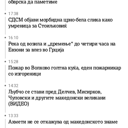
обврска да паметиме
17:38
СДСМ објави морбидна црно-бела слика како
умреница за Стоиљковиќ
16:10
Река од возила и „дремење“ до четири часа на
Евзони за влез во Грција
15:28
Пожар во Волково голтна куќа, еден пожарникар
со изгореници
14:32
Љубчо се стави пред Делчев, Мисирков,
Чуповски и другите македонски великани
(ВИДЕО)
13:33
Ахмети не се откажува од македонското знаме