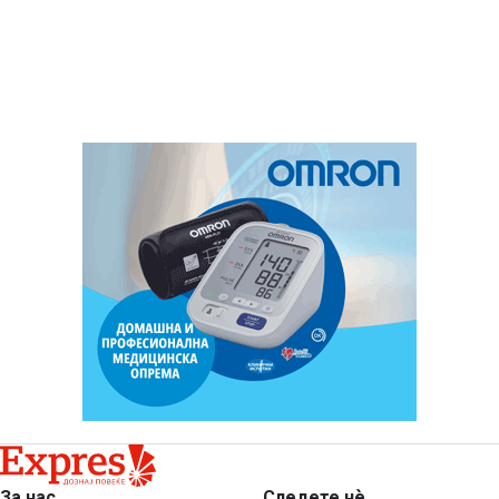
За нас
Следете нѐ