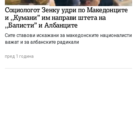
Социологот Зенку удри по Македонците
и ,,Кумани” им направи штета на
,,Балисти” и Албанците
Сите ставови искажани за македонските националисти
важат и за албанските радикали
пред 1 година