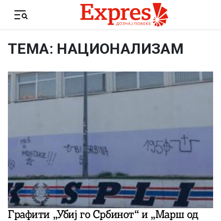
Skip to content
Menu
ТЕМА: НАЦИОНАЛИЗАМ
Графити „Убиј го Србинот“ и „Марш од