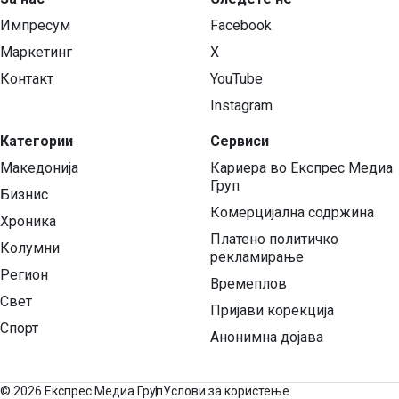
Импресум
Facebook
Маркетинг
X
Контакт
YouTube
Instagram
Категории
Сервиси
Македонија
Кариера во Експрес Медиа
Груп
Бизнис
Комерцијална содржина
Хроника
Платено политичко
Колумни
рекламирање
Регион
Времеплов
Свет
Пријави корекција
Спорт
Анонимна дојава
©
2026 Експрес Медиа Груп
Услови за користење