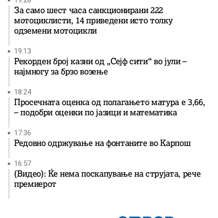
19:28
За само шест часа санкционирани 222
мотоциклисти, 14 приведени исто толку
одземени мотоцикли
19:13
Рекорден број казни од „Сејф сити“ во јули –
најмногу за брзо возење
18:24
Просечната оценка од полагањето матура е 3,66,
– подобри оценки по јазици и математика
17:36
Редовно одржување на фонтаните во Карпош
16:57
(Видео): Ќе нема поскапување на струјата, рече
премиерот