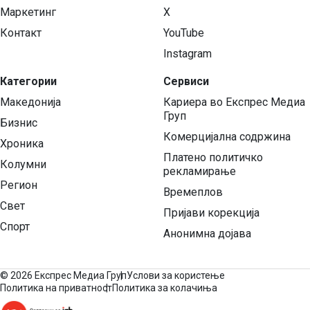
Маркетинг
X
Контакт
YouTube
Instagram
Категории
Сервиси
Македонија
Кариера во Експрес Медиа
Груп
Бизнис
Комерцијална содржина
Хроника
Платено политичко
Колумни
рекламирање
Регион
Времеплов
Свет
Пријави корекција
Спорт
Анонимна дојава
©
2026 Експрес Медиа Груп
Услови за користење
Политика на приватност
Политика за колачиња