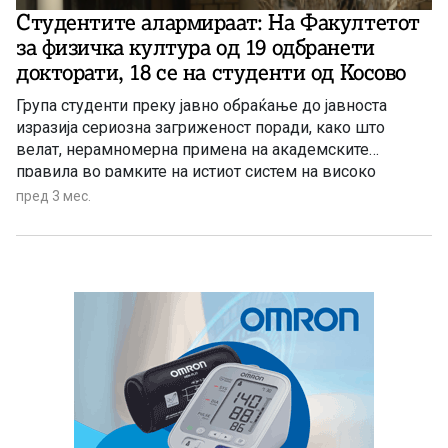
Студентите алармираат: На Факултетот
за физичка култура од 19 одбранети
докторати, 18 се на студенти од Косово
Група студенти преку јавно обраќање до јавноста
изразија сериозна загриженост поради, како што
велат, нерамномерна примена на академските
правила во рамките на истиот систем на високо
образование.
пред 3 мес.