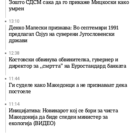
Зошто СДСМ сака да го прикаже Мицкоски како
умрен
13:10
Денко Малески признава: Во септември 1991
предлагал Сојуз на суверени Југословенски
држави
12:38
Костовски обвинува обвинителка, гувернер и
директор за ,,смртта” на Еуростандард банката
11:44
Ги суделе како Македонци а не признаваат дека
постоеле
11:14
Иницијатива: Новинарот кој се бори за чиста
Македонија да биде следен министер за
екологија (ВИДЕО)