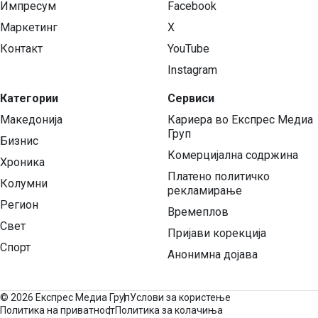
Импресум
Facebook
Маркетинг
X
Контакт
YouTube
Instagram
Категории
Сервиси
Македонија
Кариера во Експрес Медиа
Груп
Бизнис
Комерцијална содржина
Хроника
Платено политичко
Колумни
рекламирање
Регион
Времеплов
Свет
Пријави корекција
Спорт
Анонимна дојава
©
2026 Експрес Медиа Груп
Услови за користење
Политика на приватност
Политика за колачиња