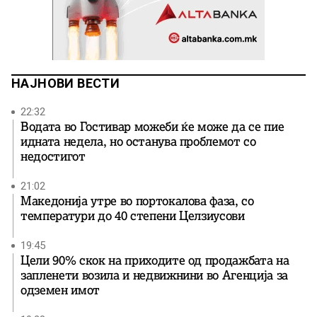
НАЈНОВИ ВЕСТИ
22:32
Водата во Гостивар можеби ќе може да се пие
идната недела, но останува проблемот со
недостигот
21:02
Македонија утре во портокалова фаза, со
температури до 40 степени Целзиусови
19:45
Цели 90% скок на приходите од продажбата на
запленети возила и недвижнини во Агенција за
одземен имот