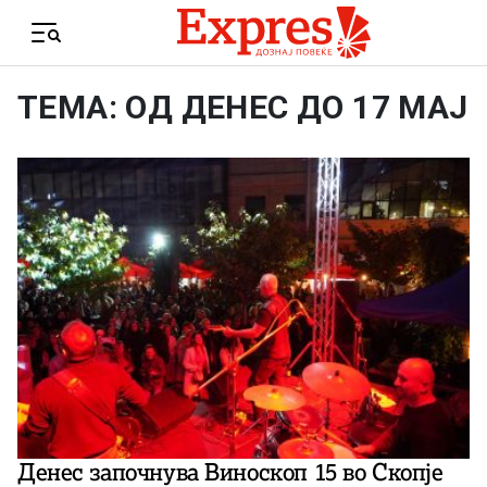
Skip to content
Menu
ТЕМА: ОД ДЕНЕС ДО 17 МАЈ
Денес започнува Виноскоп 15 во Скопје