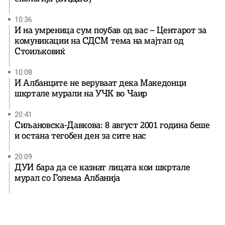
10:36
И на умреница сум поубав од вас – Центарот за
комуникации на СДСМ тема на мајтап од
Стоиљковиќ
10:08
И Албанците не веруваат дека Македонци
шкртале мурали на УЧК во Чаир
20:41
Сиљановска-Давкова: 8 август 2001 година беше
и остана тегобен ден за сите нас
20:09
ДУИ бара да се казнат лицата кои шкртале
мурал со Голема Албанија