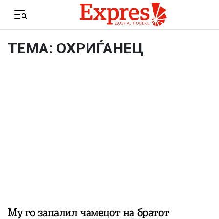
Skip to content
Menu
ТЕМА: ОХРИЃАНЕЦ
Му го запалил чамецот на братот