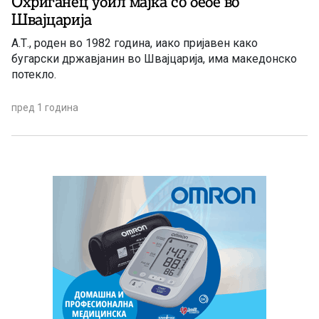
Охриѓанец убил мајка со бебе во
Швајцарија
А.Т., роден во 1982 година, иако пријавен како
бугарски државјанин во Швајцарија, има македонско
потекло.
пред 1 година