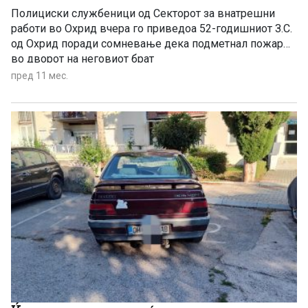
Полициски службеници од Секторот за внатрешни
работи во Охрид вчера го приведоа 52-годишниот З.С.
од Охрид поради сомневање дека подметнал пожар
во дворот на неговиот брат
пред 11 мес.