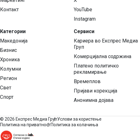
Маркетинг
X
Контакт
YouTube
Instagram
Категории
Сервиси
Македонија
Кариера во Експрес Медиа
Груп
Бизнис
Комерцијална содржина
Хроника
Платено политичко
Колумни
рекламирање
Регион
Времеплов
Свет
Пријави корекција
Спорт
Анонимна дојава
©
2026 Експрес Медиа Груп
Услови за користење
Политика на приватност
Политика за колачиња