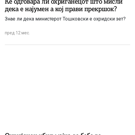
Ќе одговара ли охриѓанецот што мисли
дека е најумен а кој прави прекршок?
Знае ли дека министерот Тошковски е охридски зет?
пред 12 мес.