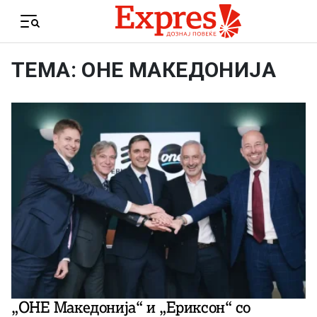
Skip to content
Menu
ТЕМА: ОНЕ МАКЕДОНИЈА
„ОНЕ Македонија“ и „Ериксон“ со