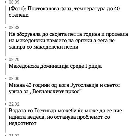
08:39
(Фото): Портокалова фаза, температура до 40
степени
08:33
Не зборувала до својата петта година и пропеала
на македонски наместо на српски а сега не
запира со македонски песни
08:20
Македонска доминација среде Грција
08:00
Минаа 43 години од кога Југославија и светот
узнаа за ,,Вевчанскиот пркос”
22:32
Водата во Гостивар можеби ќе може да се пие
идната недела, но останува проблемот со
недостигот
21:02