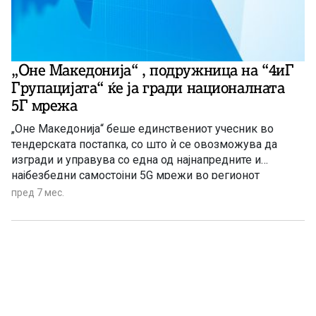
„Оне Македонија“ , подружница на “4иГ
Групацијата“ ќе ја гради националната
5Г мрежа
„Оне Македонија“ беше единствениот учесник во
тендерската постапка, со што ѝ се овозможува да
изгради и управува со една од најнапредните и
најбезбедни самостојни 5G мрежи во регионот
пред 7 мес.