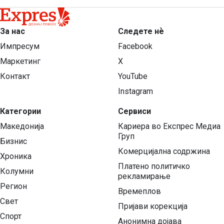
За нас
Следете нѐ
Импресум
Facebook
Маркетинг
X
Контакт
YouTube
Instagram
Категории
Сервиси
Македонија
Кариера во Експрес Медиа
Груп
Бизнис
Комерцијална содржина
Хроника
Платено политичко
Колумни
рекламирање
Регион
Времеплов
Свет
Пријави корекција
Спорт
Анонимна дојава