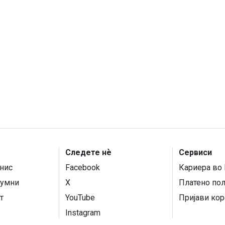
Следете нѐ
Сервиси
нис
Facebook
Кариера во 
умни
X
Платено по
т
YouTube
Пријави кор
Instagram