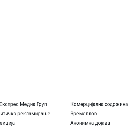
Експрес Медиа Груп
Комерцијална содржина
литичко рекламирање
Времеплов
екција
Анонимна дојава