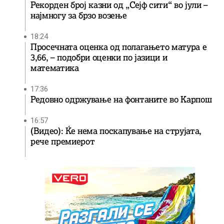
Рекорден број казни од „Сејф сити“ во јули –
најмногу за брзо возење
18:24
Просечната оценка од полагањето матура е
3,66, – подобри оценки по јазици и
математика
17:36
Редовно одржување на фонтаните во Карпош
16:57
(Видео): Ќе нема поскапување на струјата,
рече премиерот