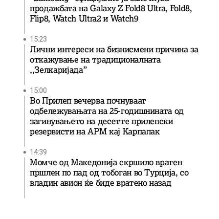
продажбата на Galaxy Z Fold8 Ultra, Fold8,
Flip8, Watch Ultra2 и Watch9
15:23
Лични интереси на бизнисмени причина за
откажување на традиционалната
,,Зелкаријада”
15:00
Во Прилеп вечерва почнуваат
одбележувањата на 25-годишнината од
загинувањето на десетте прилепски
резервисти на АРМ кај Карпалак
14:39
Момче од Македонија скршило вратен
пршлен по пад од тобоган во Турција, со
владин авион ќе биде вратенo назад