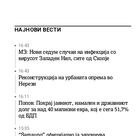
НАЈНОВИ ВЕСТИ
16:43
МЗ: Нови седум случаи на инфекција со
вирусот Западен Нил, сите од Скопје
16:43
Реконструкција на урбаната опрема во
Нерези
16:11
Попов: Покрај јавниот, намален и државниот
долг за над 40 милиони евра, кој e сега 51,7%
од БДП
15:35
“Samsung” официјално ја започнува