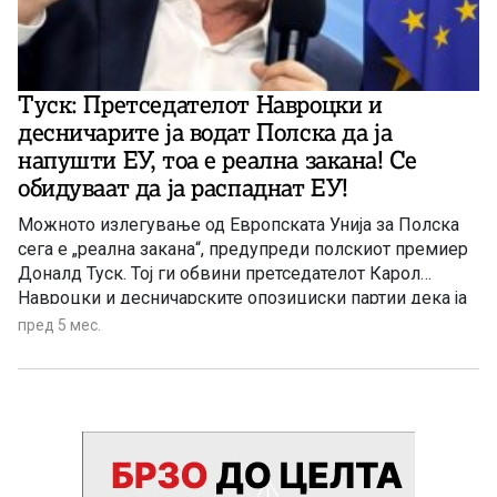
Туск: Претседателот Навроцки и
десничарите ја водат Полска да ја
напушти ЕУ, тоа е реална закана! Се
обидуваат да ја распаднат ЕУ!
Можното излегување од Европската Унија за Полска
сега е „реална закана“, предупреди полскиот премиер
Доналд Туск. Тој ги обвини претседателот Карол
Навроцки и десничарските опозициски партии дека ја
водат земјата кон напуштање на блокот, охрабрени од
пред 5 мес.
сојузниците од Москва до движењето МАГА со
седиште во САД. Во објава на социјалните мрежи, Туск
рече дека фракциите на крајнодесничарската
Конфедерација и мнозинството пратеници од
националистичката партија Право и правда (ПиС)
сакаат да ја извадат Полска од ЕУ. Тој го нарече
таквиот исход „катастрофа“ и вети дека ќе „стори сè“ за