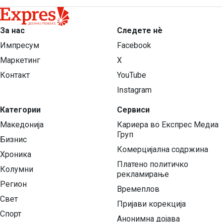
За нас
Следете нѐ
Импресум
Facebook
Маркетинг
X
Контакт
YouTube
Instagram
Категории
Сервиси
Македонија
Кариера во Експрес Медиа
Груп
Бизнис
Комерцијална содржина
Хроника
Платено политичко
Колумни
рекламирање
Регион
Времеплов
Свет
Пријави корекција
Спорт
Анонимна дојава