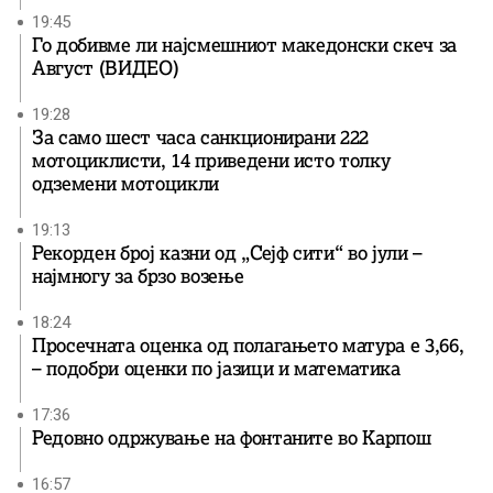
19:45
Го добивме ли најсмешниот македонски скеч за
Август (ВИДЕО)
19:28
За само шест часа санкционирани 222
мотоциклисти, 14 приведени исто толку
одземени мотоцикли
19:13
Рекорден број казни од „Сејф сити“ во јули –
најмногу за брзо возење
18:24
Просечната оценка од полагањето матура е 3,66,
– подобри оценки по јазици и математика
17:36
Редовно одржување на фонтаните во Карпош
16:57