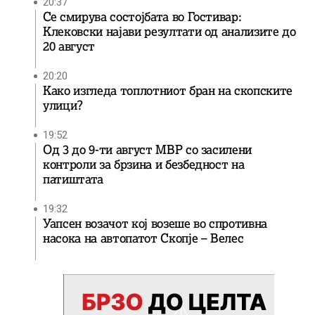
20:37
Се смирува состојбата во Гостивар:
Клековски најави резултати од анализите до
20 август
20:20
Како изгледа топлотниот бран на скопските
улици?
19:52
Од 3 до 9-ти август МВР со засилени
контроли за брзина и безбедност на
патиштата
19:32
Уапсен возачот кој возеше во спротивна
насока на автопатот Скопје – Велес