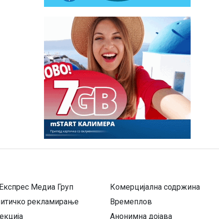
Експрес Медиа Груп
Комерцијална содржина
литичко рекламирање
Времеплов
екција
Анонимна дојава