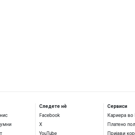
Следете нѐ
Сервиси
нис
Facebook
Кариера во 
умни
X
Платено по
т
YouTube
Пријави кор