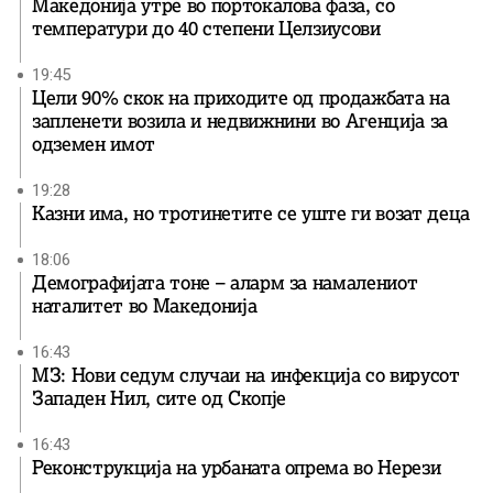
Македонија утре во портокалова фаза, со
температури до 40 степени Целзиусови
19:45
Цели 90% скок на приходите од продажбата на
запленети возила и недвижнини во Агенција за
одземен имот
19:28
Казни има, но тротинетите се уште ги возат деца
18:06
Демографијата тоне – аларм за намалениот
наталитет во Македонија
16:43
МЗ: Нови седум случаи на инфекција со вирусот
Западен Нил, сите од Скопје
16:43
Реконструкција на урбаната опрема во Нерези