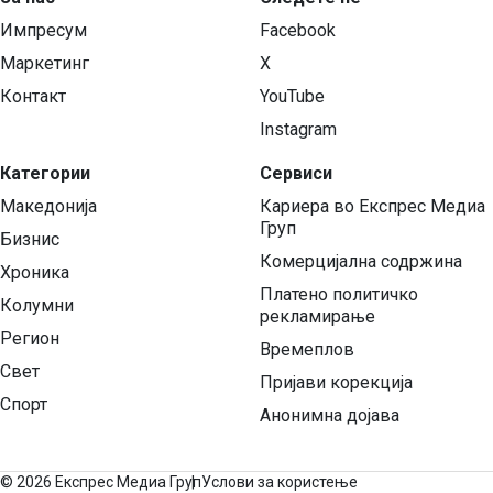
Импресум
Facebook
Маркетинг
X
Контакт
YouTube
Instagram
Категории
Сервиси
Македонија
Кариера во Експрес Медиа
Груп
Бизнис
Комерцијална содржина
Хроника
Платено политичко
Колумни
рекламирање
Регион
Времеплов
Свет
Пријави корекција
Спорт
Анонимна дојава
©
2026 Експрес Медиа Груп
Услови за користење