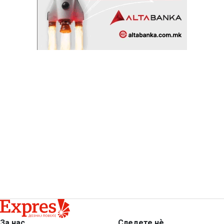
За нас
Следете нѐ