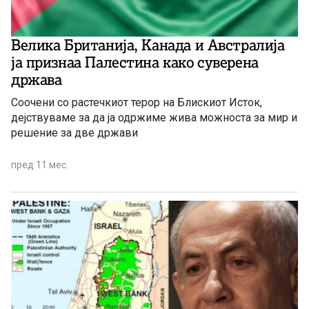
Велика Британија, Канада и Австралија
ја признаа Палестина како суверена
држава
Соочени со растечкиот терор на Блискиот Исток,
дејствуваме за да ја одржиме жива можноста за мир и
решение за две држави
пред 11 мес.