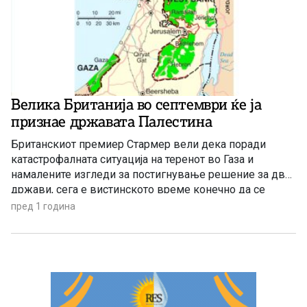
Велика Британија во септември ќе ја
признае државата Палестина
Британскиот премиер Стармер вели дека поради
катастрофалната ситуација на теренот во Газа и
намалените изгледи за постигнување решение за две
држави, сега е вистинското време конечно да се
дејствува.
пред 1 година