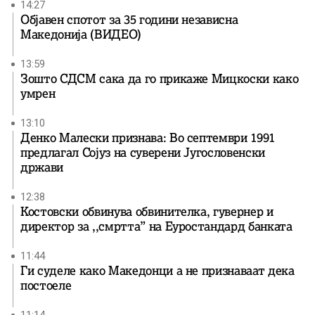
14:27
Објавен спотот за 35 години независна
Македонија (ВИДЕО)
13:59
Зошто СДСМ сака да го прикаже Мицкоски како
умрен
13:10
Денко Малески признава: Во септември 1991
предлагал Сојуз на суверени Југословенски
држави
12:38
Костовски обвинува обвинителка, гувернер и
директор за ,,смртта” на Еуростандард банката
11:44
Ги суделе како Македонци а не признаваат дека
постоеле