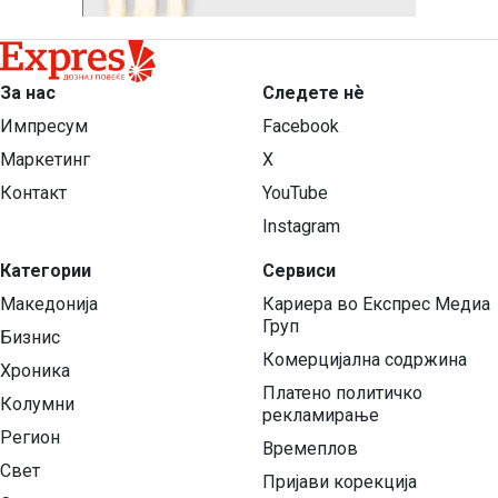
За нас
Следете нѐ
Импресум
Facebook
Маркетинг
X
Контакт
YouTube
Instagram
Категории
Сервиси
Македонија
Кариера во Експрес Медиа
Груп
Бизнис
Комерцијална содржина
Хроника
Платено политичко
Колумни
рекламирање
Регион
Времеплов
Свет
Пријави корекција