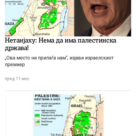
Нетанјаху: Нема да има палестинска
држава!
„Ова место ни припаѓа нам“, изјави израелскиот
премиер
пред 11 мес.