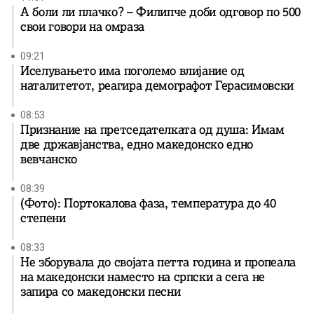
А боли ли плачко? – Филипче доби одговор по 500
свои говори на омраза
09:21
Иселувањето има поголемо влијание од
наталитетот, реагира демографот Герасимовски
08:53
Признание на претседателката од душа: Имам
две државјанства, едно македонско едно
вевчанско
08:39
(Фото): Портокалова фаза, температура до 40
степени
08:33
Не зборувала до својата петта година и пропеала
на македонски наместо на српски а сега не
запира со македонски песни