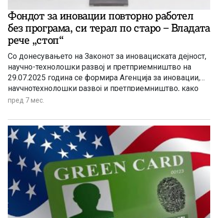
Фондот за иновации повторно работел
без програма, си терал по старо – Владата
рече „стоп“
Со донесувањето на Законот за иновациската дејност,
научно-технолошки развој и претприемништво на
29.07.2025 година се формира Агенција за иновации,
научнотехнолошки развој и претприемништво, како
правен наследник на Агенција за претприемништво и
пред 7 мес.
Фонд за иновации и технолошки развој, со што
престанува да постои Фонд за иновации и технолошки
развој.