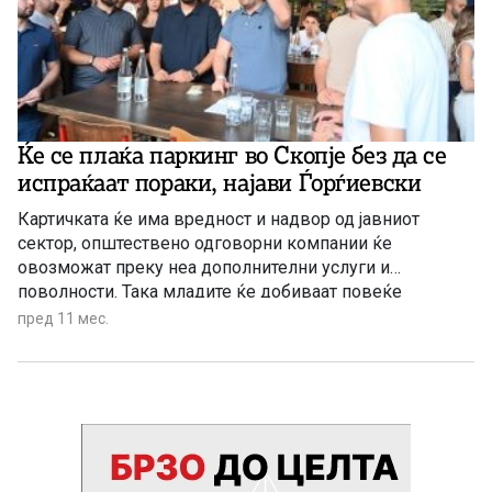
Ќе се плаќа паркинг во Скопје без да се
испраќаат пораки, најави Ѓорѓиевски
Картичката ќе има вредност и надвор од јавниот
сектор, општествено одговорни компании ќе
овозможат преку неа дополнителни услуги и
поволности. Така младите ќе добиваат повеќе
можности, семејствата ќе заштедат, а компаниите ќе
пред 11 мес.
придонесат за подобра заедница, порача Орце
Ѓорѓиевски, кандидат на ВМРО-ДПМНЕ за
градоначалник на Скопје.