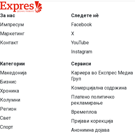
За нас
Следете нѐ
Импресум
Facebook
Маркетинг
X
Контакт
YouTube
Instagram
Категории
Сервиси
Македонија
Кариера во Експрес Медиа
Груп
Бизнис
Комерцијална содржина
Хроника
Платено политичко
Колумни
рекламирање
Регион
Времеплов
Свет
Пријави корекција
Спорт
Анонимна дојава