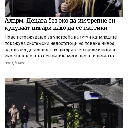
Аларм: Децата без око да им трепне си
купуваат цигари како да се мастики
Ново истражување за употреба на тутун кај младите
покажува системски недостатоци на повеќе нивоа –
од висока достапност на цигарите во продавници и
киосци, каде што основците меѓу шесто и деветто
одделение можат да набават тутун без поголем
пред 5 мес.
проблем, па сѐ до висока изложеност на децата на чад
внатре и околу училиштата.