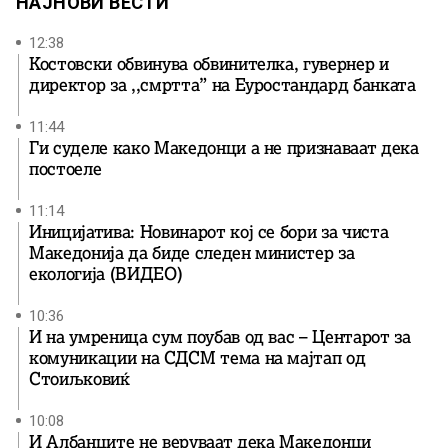
НАЈНОВИ ВЕСТИ
12:38
Костовски обвинува обвинителка, гувернер и
директор за ,,смртта” на Еуростандард банката
11:44
Ги суделе како Македонци а не признаваат дека
постоеле
11:14
Иницијатива: Новинарот кој се бори за чиста
Македонија да биде следен министер за
екологија (ВИДЕО)
10:36
И на умреница сум поубав од вас – Центарот за
комуникации на СДСМ тема на мајтап од
Стоиљковиќ
10:08
И Албанците не веруваат дека Македонци