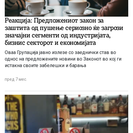
Реакција: Предложениот закон за
заштита од пушење сериозно ќе загрози
значајни сегменти од индустријата,
бизнис секторот и економијата
Оваа Групација јавно излезе со заеднички став во
однос на предложените новини во Законот во кој ги
истакна своите забелешки и барања
пред 7 мес.