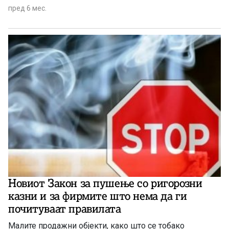
најмладите н- изјави денеска проф. д-р Оливер
пред 6 мес.
Зафировски, директор на Клиниката за пулмологија и
алергологија во Скопје.
Новиот Закон за пушење со ригорозни
казни и за фирмите што нема да ги
почитуваат правилата
Малите продажни објекти, како што се тобако