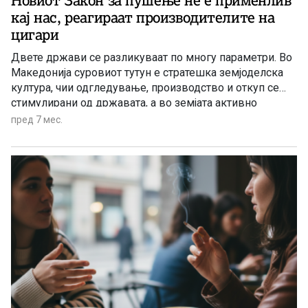
Новиот Закон за пушење не е применлив
кај нас, реагираат производителите на
цигари
Двете држави се разликуваат по многу параметри. Во
Македонија суровиот тутун е стратешка земјоделска
култура, чии одгледување, производство и откуп се
стимулирани од државата, а во земјата активно
работат и две фабрики за производство на тутунски
пред 7 мес.
производи, кои имаат голем удел во приходите на
државниот буџет, извозниот капацитет и вработуваат
македонски граѓани, се вели во реакцијата против
новиот предког-закон.