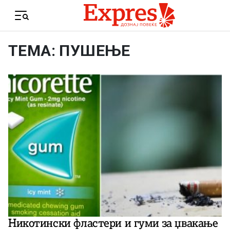
Skip to content
Menu
ТЕМА: ПУШЕЊЕ
Никотински фластери и гуми за џвакање