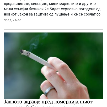
продавниците, киосците, мини маркетите и другите
мали семејни бизниси ќе бидат сериозно погодени од
новиот Зaкон за заштита од пушење и ќе се соочат со
сериозни дополнителни трошоци и загуби поради кои
пред 7 мес.
дел ќе треба да отпуштаат вработени, а дел ќе бидат
принудени целосно да ги затворат продавниците.
Јавното здравје пред комерцијалниот