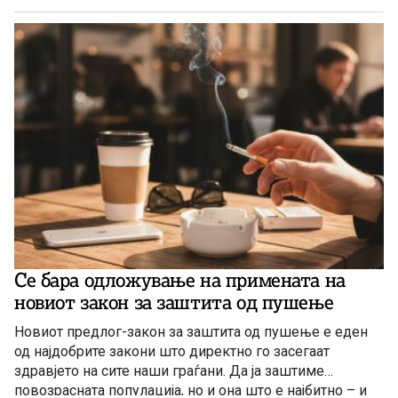
Се бара одложување на примената на
новиот закон за заштита од пушење
Новиот предлог-закон за заштита од пушење е еден
од најдобрите закони што директно го засегаат
здравјето на сите наши граѓани. Да ја заштиме
повозрасната популација, но и она што е најбитно – и