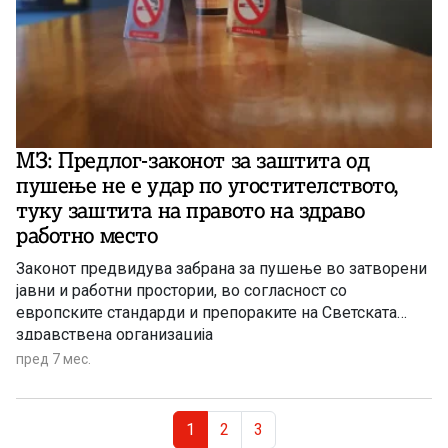
МЗ: Предлог-законот за заштита од
пушење не е удар по угостителството,
туку заштита на правото на здраво
работно место
Законот предвидува забрана за пушење во затворени
јавни и работни простории, во согласност со
европските стандарди и препораките на Светската
здравствена организација
пред 7 мес.
Page navigation
Current Page
Page
Page
1
2
3