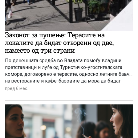
Законот за пушење: Терасите на
локалите да бидат отворени од две,
наместо од три страни
По денешната средба во Владата помеѓу владини
претставници и луѓе од Туристичко-угостителската
комора, договорено е терасите, односно летните бавчи
на рестораните и кафе-баровите да мора да бидат
отворени само од две страни, наместо првично
пред 6 мес.
предложените три страни, велат од секторот.