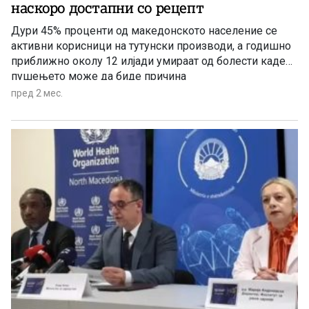
наскоро достапни со рецепт
Дури 45% проценти од македонското население се
активни корисници на тутунски производи, а годишно
приближно околу 12 илјади умираат од болести каде
пушењето може да биде причина
пред 2 мес.