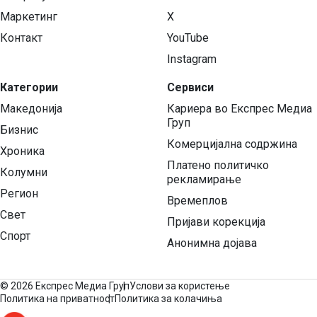
Маркетинг
X
Контакт
YouTube
Instagram
Категории
Сервиси
Македонија
Кариера во Експрес Медиа
Груп
Бизнис
Комерцијална содржина
Хроника
Платено политичко
Колумни
рекламирање
Регион
Времеплов
Свет
Пријави корекција
Спорт
Анонимна дојава
©
2026 Експрес Медиа Груп
Услови за користење
Политика на приватност
Политика за колачиња