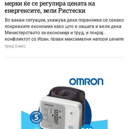
мерки ќе се регулира цената на
енергенсите, вели Ристески
Во вакви ситуации, укажува дека поранливи се секако
покревките економии како што е нашата и вели дека
Министерството за економија и труд, и покрај
конфликтот со Иран, прави максимални напори цените
во маркетите и на пазарите да останат стабилни,
пред 5 мес.
посебно на основните производи за живот на
граѓаните.