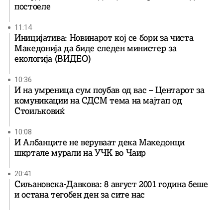
постоеле
11:14
Иницијатива: Новинарот кој се бори за чиста
Македонија да биде следен министер за
екологија (ВИДЕО)
10:36
И на умреница сум поубав од вас – Центарот за
комуникации на СДСМ тема на мајтап од
Стоиљковиќ
10:08
И Албанците не веруваат дека Македонци
шкртале мурали на УЧК во Чаир
20:41
Сиљановска-Давкова: 8 август 2001 година беше
и остана тегобен ден за сите нас