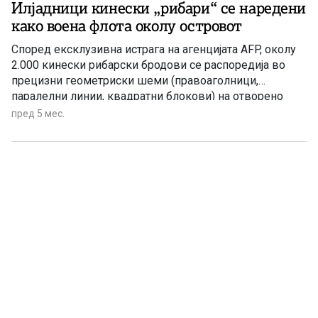
Илјадници кинески „рибари“ се наредени
како воена флота околу островот
Според ексклузивна истрага на агенцијата AFP, околу
2.000 кинески рибарски бродови се распоредија во
прецизни геометриски шеми (правоаголници,
паралелни линии, квадратни блокови) на отворено
море во Источното Кинеско Море, далеку од
пред 5 мес.
традиционалните риболовни зони.