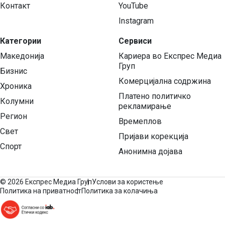
Контакт
YouTube
Instagram
Категории
Сервиси
Македонија
Кариера во Експрес Медиа
Груп
Бизнис
Комерцијална содржина
Хроника
Платено политичко
Колумни
рекламирање
Регион
Времеплов
Свет
Пријави корекција
Спорт
Анонимна дојава
©
2026 Експрес Медиа Груп
Услови за користење
Политика на приватност
Политика за колачиња