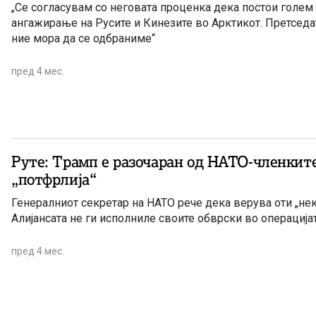
„Се согласувам со неговата проценка дека постои голем
ангажирање на Русите и Кинезите во Арктикот. Претседа
ние мора да се одбраниме“
пред 4 мес.
Руте: Трамп е разочаран од НАТО-членкит
„потфрлија“
Генералниот секретар на НАТО рече дека верува оти „нек
Алијансата не ги исполниле своите обврски во операција
пред 4 мес.