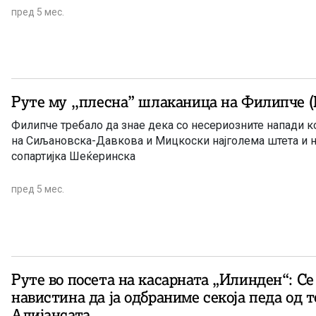
пред 5 мес.
Руте му ,,плесна” шлаканица на Филипче
Филипче требало да знае дека со несериозните напади 
на Сиљановска-Давкова и Мицкоски најголема штета и н
сопартијка Шеќеринска
пред 5 мес.
Руте во посета на касарната „Илинден“: С
навистина да ја одбраниме секоја педа од 
Алијансата