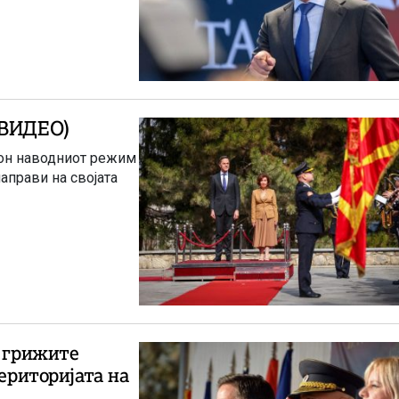
 (ВИДЕО)
кон наводниот режим
аправи на својата
е грижите
територијата на