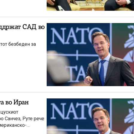
оддржат САД во
отот безбеден за
а во Иран
нцускиот
 Санчез, Руте рече
мериканско-