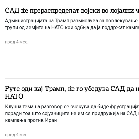
САД ќе прераспределат војски во лојални
Администрацијата на Трамп размислува за повлекување
трупи од земјите на НАТО кои одбија да ја поддржат кам
пред 4 мес.
Руте оди кај Трамп, ќе го убедува САД да 
НАТО
Клучна тема на разговор се очекува да биде фрустрација
поради тоа што сојузниците не им се придружија на САД 
кампања против Иран
пред 4 мес.