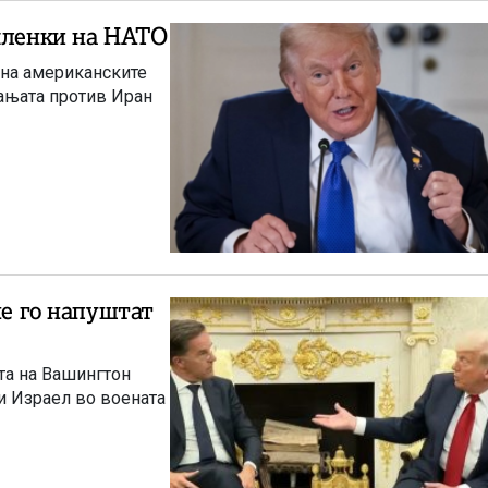
 членки на НАТО
 на американските
пањата против Иран
не го напуштат
та на Вашингтон
и Израел во воената