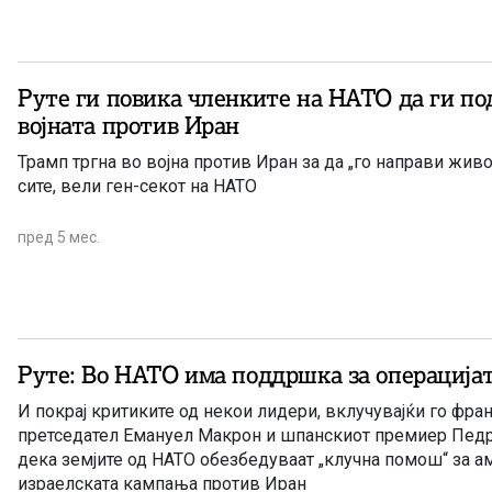
Руте ги повика членките на НАТО да ги п
војната против Иран
Трамп тргна во војна против Иран за да „го направи жив
сите, вели ген-секот на НАТО
пред 5 мес.
Руте: Во НАТО има поддршка за операцијат
И покрај критиките од некои лидери, вклучувајќи го фра
претседател Емануел Макрон и шпанскиот премиер Педро
дека земјите од НАТО обезбедуваат „клучна помош“ за а
израелската кампања против Иран