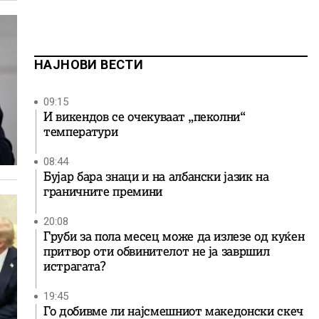
НАЈНОВИ ВЕСТИ
09:15
И викендов се очекуваат „пеколни“
температури
08:44
Бујар бара знаци и на албански јазик на
граничните премини
20:08
Груби за пола месец може да излезе од куќен
притвор оти обвинителот не ја завршил
истрагата?
19:45
Го добивме ли најсмешниот македонски скеч