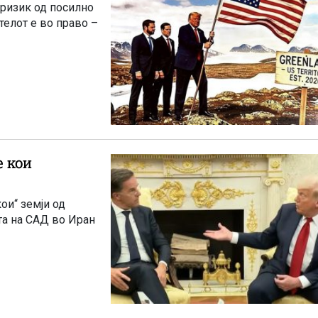
 ризик од посилно
телот е во право –
е кои
ои“ земји од
та на САД во Иран