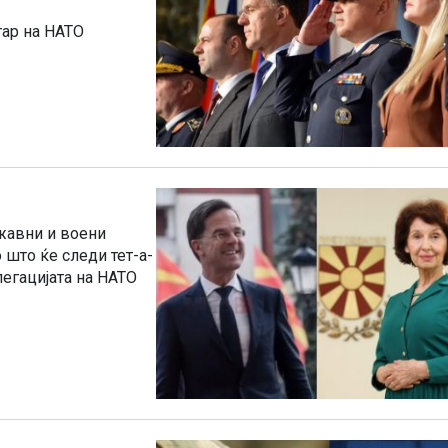
тар на НАТО
ржавни и воени
 што ќе следи тет-а-
легацијата на НАТО