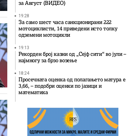
за Август (ВИДЕО)
19:28
За само шест часа санкционирани 222
мотоциклисти, 14 приведени исто толку
одземени мотоцикли
19:13
Рекорден број казни од „Сејф сити“ во јули –
најмногу за брзо возење
18:24
Просечната оценка од полагањето матура е
3,66, – подобри оценки по јазици и
математика