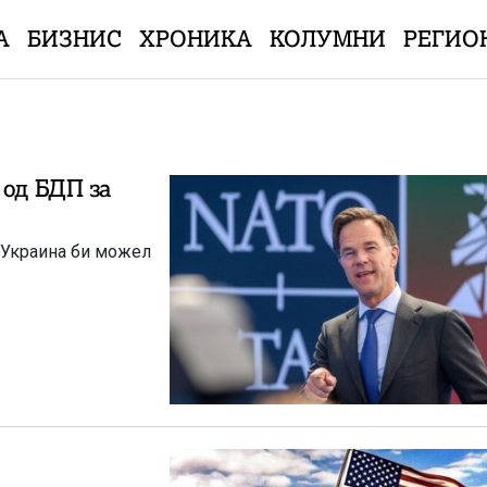
А
БИЗНИС
ХРОНИКА
КОЛУМНИ
РЕГИО
 од БДП за
 Украина би можел