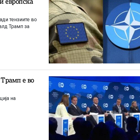
 и европска
ади тензиите во
алд Трамп за
 Трамп е во
ција на