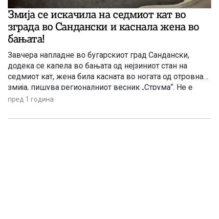
Змија се искачила на седмиот кат во
зграда во Сандански и каснала жена во
бањата!
Завчера напладне во бугарскиот град Сандански,
додека се капела во бањата од нејзиниот стан на
седмиот кат, жена била касната во ногата од отровна
змија, пишува регионалниот весник „Струма“. Не е
познато како се нашла змијата во станот, а
пред 1 година
настраданата по немилиот настан била
хоспитализирана во болницата во Петрич. Лекарите од
одделот за реанимација ја […]