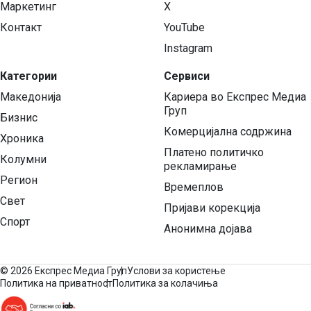
Маркетинг
X
Контакт
YouTube
Instagram
Категории
Сервиси
Македонија
Кариера во Експрес Медиа
Груп
Бизнис
Комерцијална содржина
Хроника
Платено политичко
Колумни
рекламирање
Регион
Времеплов
Свет
Пријави корекција
Спорт
Анонимна дојава
©
2026 Експрес Медиа Груп
Услови за користење
Политика на приватност
Политика за колачиња