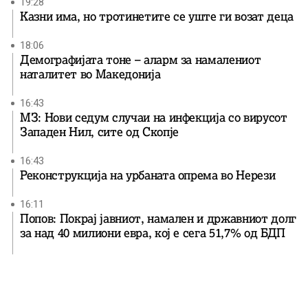
19:28
Казни има, но тротинетите се уште ги возат деца
18:06
Демографијата тоне – аларм за намалениот
наталитет во Македонија
16:43
МЗ: Нови седум случаи на инфекција со вирусот
Западен Нил, сите од Скопје
16:43
Реконструкција на урбаната опрема во Нерези
16:11
Попов: Покрај јавниот, намален и државниот долг
за над 40 милиони евра, кој e сега 51,7% од БДП