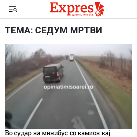
Skip to content
Menu
ТЕМА: СЕДУМ МРТВИ
Во судар на минибус со камион кај