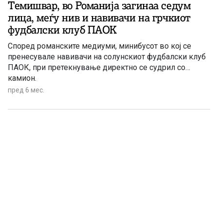
Темишвар, во Романија загинаа седум
лица, меѓу нив и навивачи на грчкиот
фудбалски клуб ПАОК
Според романските медиуми, минибусот во кој се
пренесувале навивачи на солунскиот фудбалски клуб
ПАОК, при претекнување директно се судрил со
камион.
пред 6 мес.