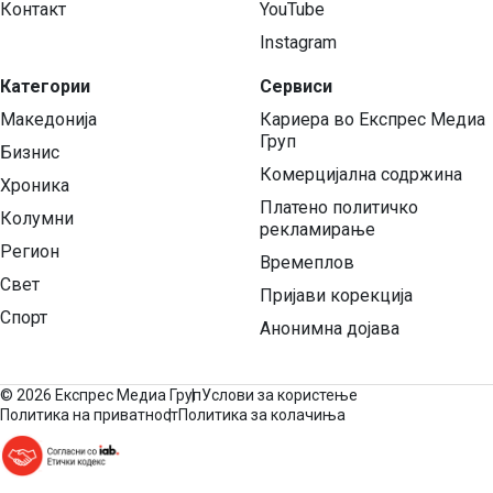
Контакт
YouTube
Instagram
Категории
Сервиси
Македонија
Кариера во Експрес Медиа
Груп
Бизнис
Комерцијална содржина
Хроника
Платено политичко
Колумни
рекламирање
Регион
Времеплов
Свет
Пријави корекција
Спорт
Анонимна дојава
©
2026 Експрес Медиа Груп
Услови за користење
Политика на приватност
Политика за колачиња