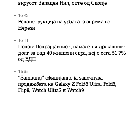
вирусот Западен Нил, сите од Скопје
16:43
Реконструкција на урбаната опрема во
Нерези
16:11
Попов: Покрај јавниот, намален и државниот
долг за над 40 милиони евра, кој e сега 51,7%
од БДП
15:35
“Samsung” официјално ја започнува
продажбата на Galaxy Z Fold8 Ultra, Fold8,
Flip8, Watch Ultra2 и Watch9