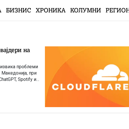
А
БИЗНИС
ХРОНИКА
КОЛУМНИ
РЕГИО
овајдери на
едизвика проблеми
 Македонија, при
hatGPT, Spotify и