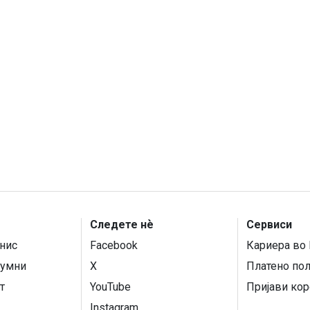
Следете нѐ
Сервиси
нис
Facebook
Кариера во 
умни
X
Платено по
т
YouTube
Пријави кор
Instagram