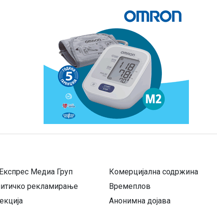
Експрес Медиа Груп
Комерцијална содржина
литичко рекламирање
Времеплов
екција
Анонимна дојава